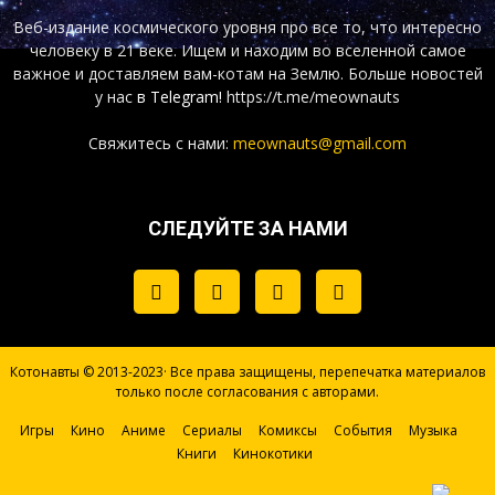
Веб-издание космического уровня про все то, что интересно
человеку в 21 веке. Ищем и находим во вселенной самое
важное и доставляем вам-котам на Землю. Больше новостей
у нас
в Telegram!
https://t.me/meownauts
Свяжитесь с нами:
meownauts@gmail.com
СЛЕДУЙТЕ ЗА НАМИ
Котонавты © 2013-2023· Все права защищены, перепечатка материалов
только после согласования с авторами.
Игры
Кино
Аниме
Сериалы
Комиксы
События
Музыка
Книги
Кинокотики