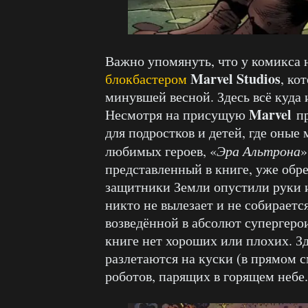
Важно упомянуть, что у комикса 
Marvel Studios
блокбастером
, ко
минувшей весной. Здесь всё куда 
Marvel
Несмотря на присущую
п
для подростков и детей, где оны
любимых героев, «
Эра Альтрона
»
представленный в книге, уже обр
защитники Земли опустили руки и
никто не вылезает и не собираетс
возведённой в абсолют супергерои
книге нет хороших или плохих. Зд
разлетаются на куски (в прямом с
роботов, парящих в горящем небе.