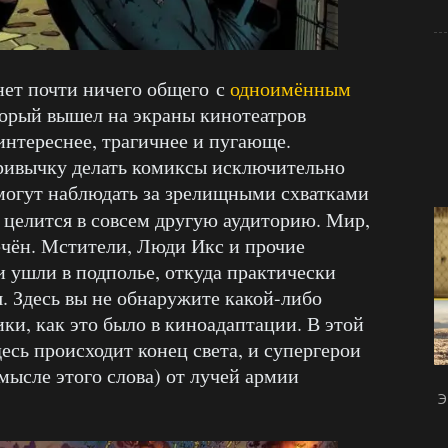
нет почти ничего общего с
одноимённым
торый вышел на экраны кинотеатров
интереснее, трагичнее и пугающе.
ривычку делать комиксы исключительно
е могут наблюдать за зрелищными схватками
 целится в совсем другую аудиторию. Мир,
ечён. Мстители, Люди Икс и прочие
 ушли в подполье, откуда практически
я. Здесь вы не обнаружите какой-либо
ки, как это было в киноадаптации. В этой
есь происходит конец света, и супергерои
мысле этого слова) от лучей армии
Э