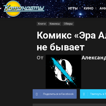
Котонавты
ИГРЫ
КИНО
АН
Книги
Комиксы
Обзоры
Комикс «Эра А
не бывает
От
Алексан
Поделиться в Facebook
Твитнуть в 