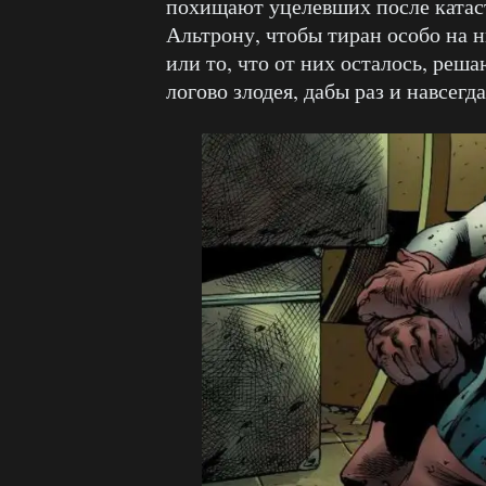
похищают уцелевших после катас
Альтрону, чтобы тиран особо на н
или то, что от них осталось, реш
логово злодея, дабы раз и навсегд