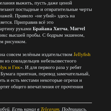
елания выжить, пусть даже ценой
вылезают постыдные и отвратительные черты
нажей. Правило «не убий» здесь на
яется. Приправив всё это
Брайана Хитча
Marvel
картину руками
,
икс высшей пробы. С бодрым экшеном,
м рисунком.
ана совсем зелёным издательством
Jellyfish
дин из совладельцев небезызвестного
Чук и Гик
». И для первого раза у ребят
 Бумага приятная, перевод замечательный,
оть и есть местами некоторые огрехи и
ортят общего впечатления от прочтения
робуй. Есть канал в
Telegram
. Подпишись,