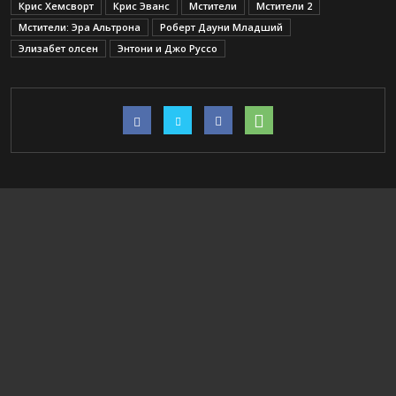
Крис Хемсворт
Крис Эванс
Мстители
Мстители 2
Мстители: Эра Альтрона
Роберт Дауни Младший
Элизабет олсен
Энтони и Джо Руссо