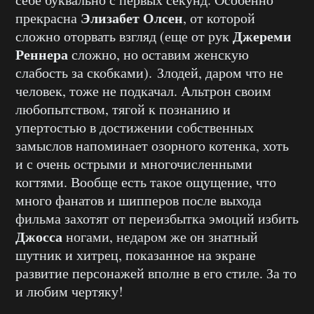
Элизабет Олсен
прекрасна
, от которой
Джереми
сложно оторвать взгляд (еще от рук
Реннера
сложно, но оставим женскую
слабость за скобками). Злодей, даром что не
человек, тоже не подкачал. Альтрон своим
любопытством, тягой к познанию и
упертостью в достижении собственных
замыслов напоминает озорного котенка, хоть
и с очень острыми и многочисленными
когтями. Вообще есть такое ощущение, что
много фанатов и шипперов после выхода
фильма захотят от переизбытка эмоций избить
Джосса
ногами, недаром же он знатный
шутник и хитрец, показанное на экране
развитие персонажей вполне в его стиле. За то
и любим чертяку!