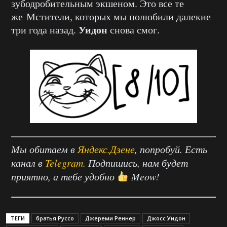
зубодробительным экшеном. Это все те
же Мстители, которых мы полюбили далекие
Уидон
три года назад.
снова смог.
Мы обитаем в
Яндекс.Дзене
, попробуй. Есть
канал в
Telegram
. Подпишись, нам будет
приятно, а тебе удобно
Meow!
ТЕГИ
братья Руссо
Джереми Реннер
Джосс Уидон