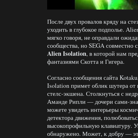
После двух провалов кряду на ст
уходить в глубокое подполье. Alien
мягко говоря, не оправдали ожида
сообщества, но SEGA совместно с 
Alien Isolation
, в которой нам пр
фантазиями Скотта и Гигера.
Согласно сообщения сайта Kotaku,
Isolation примет облик шутера от
стелс-экшена. Столкнуться с не
Аманде Рипли — дочери сами-зна
можете увидеть интерьеры косми
детектора движения, полюбоватьс
высокопрофильную клавиатуру. Ув
обнаружено. Может, к добру — э