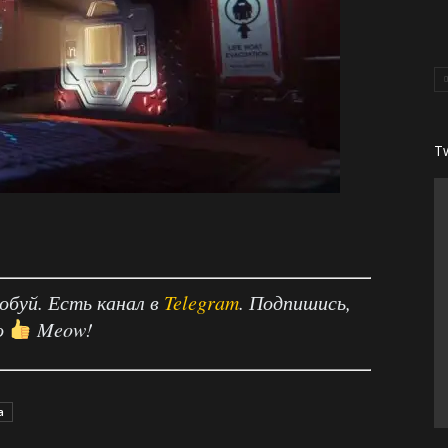
T
робуй. Есть канал в
Telegram
. Подпишись,
о
Meow!
a