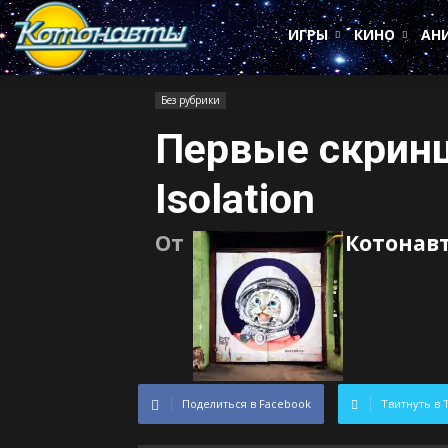
Котонавты
ИГРЫ
КИНО
АН
Без рубрики
Первые скринш
Isolation
От
Котонав
Поделиться в Facebook
Твитнуть в 