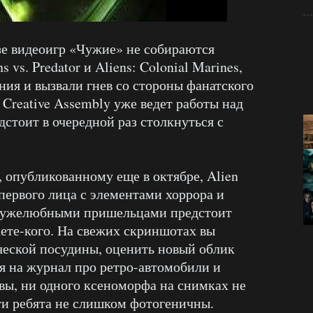
езе видеоигр «Чужие» не собираются
s vs. Predator и Aliens: Colonial Marines,
ния и вызвали гнев со стороны фанатского
Creative Assembly уже ведет работы над
едстоит в очередной раз столкнуться с
 опубликованному еще в октябре, Alien
 первого лица с элементами хоррора и
дружелюбными пришельцами предстоит
ете-кого. На свежих скриншотах вы
ческой посудины, оценить новый облик
я на журнал про ретро-автомобили и
ы, ни одного ксеноморфа на снимках не
ти ребята не слишком фотогеничны.