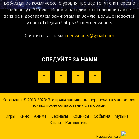
Веб-издание космического уровня про все то, что интересно
человеку в 21 веке. Ищем и находим во вселенной самое
важное и доставляем вам-котам на Землю. Больше новостей
у нас
в Telegram!
https://t.me/meownauts
Свяжитесь с нами:
meownauts@gmail.com
СЛЕДУЙТЕ ЗА НАМИ
Котонавты © 2013-2023· Все права защищены, перепечатка материалов
только после согласования с авторами.
Игры
Кино
Аниме
Сериалы
Комиксы
События
Музыка
Книги
Кинокотики
Разработка и