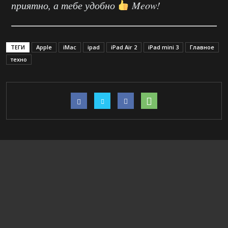
приятно, а тебе удобно
Meow!
ТЕГИ
Apple
iMac
ipad
iPad Air 2
iPad mini 3
Главное
техно