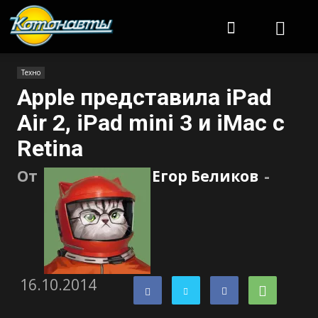
Котонавты
Техно
Apple представила iPad
Air 2, iPad mini 3 и iMac с
Retina
От
Егор Беликов
-
16.10.2014