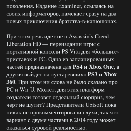
поколения. Издание Examiner, ссылаясь на
своих информаторов, намекает сразу на два
новых приключения братства-в-капюшонах.
При этом речь идет не о Assassin’s Creed
Liberation HD — переиздании игры с
портативной консоли PS Vita для «больших»
приставок и PC. Одна из запланированных
PS4 и Xbox One
частей предназначена для
, а
PS3 и Xbox
другая выйдет на «устаревших»
360
. При этом ни слова не было сказано про
PC и Wii U. Может, для этих платформ
создатели готовят отдельный сюрприз, чем
черт не шутит? Представители Ubisoft пока
никак не прокомментировали слухи, так что
вариант с двумя частями в 2014 году может
оказаться суровой реальностью.