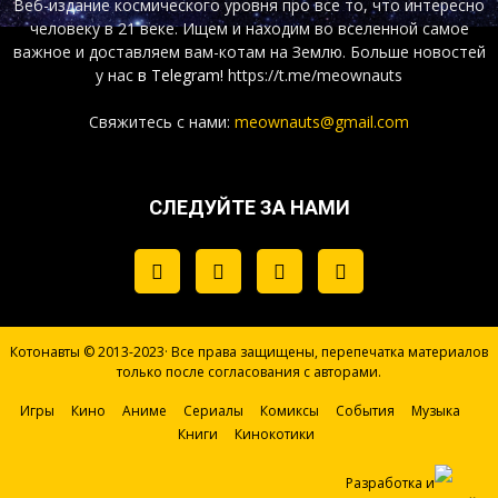
Веб-издание космического уровня про все то, что интересно
человеку в 21 веке. Ищем и находим во вселенной самое
важное и доставляем вам-котам на Землю. Больше новостей
у нас
в Telegram!
https://t.me/meownauts
Свяжитесь с нами:
meownauts@gmail.com
СЛЕДУЙТЕ ЗА НАМИ
Котонавты © 2013-2023· Все права защищены, перепечатка материалов
только после согласования с авторами.
Игры
Кино
Аниме
Сериалы
Комиксы
События
Музыка
Книги
Кинокотики
Разработка и