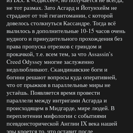
не тот размах. Зато Асгард и Йотунхейм не
страдают от той гигантомании, с которой
довелось столкнуться Кассандре. Тогда всё
вылилось в дополнительные 10-15 часов очень
нудного и принудительного прохождения без
права пропуска отрезков с гриндом и
прокачкой, т.е. всем тем, за что Assassin’s
Creed Odyssey многие заслуженно
недолюбливают. Скандинавские боги и
богини решают вопросы куда оперативней,
что от прыжков в параллельные миры не
устаёшь. Появляется время провести
параллели между интригами Асгарда и
происходящем в Мидгарде, мире людей. В
переплетении мифологии с событиями
псевдоисторической Англии IX века нашей
эры кроется то, что оставит после