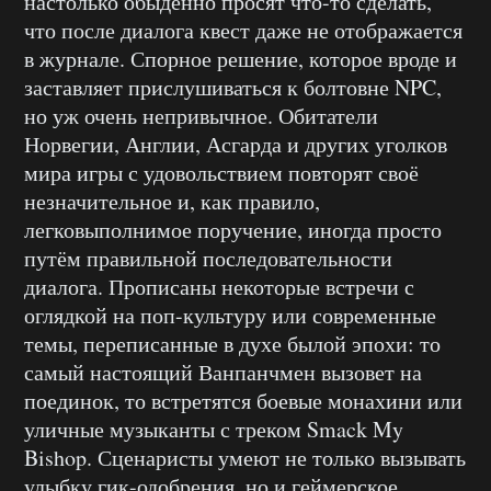
настолько обыденно просят что-то сделать,
что после диалога квест даже не отображается
в журнале. Спорное решение, которое вроде и
заставляет прислушиваться к болтовне NPC,
но уж очень непривычное. Обитатели
Норвегии, Англии, Асгарда и других уголков
мира игры с удовольствием повторят своё
незначительное и, как правило,
легковыполнимое поручение, иногда просто
путём правильной последовательности
диалога. Прописаны некоторые встречи с
оглядкой на поп-культуру или современные
темы, переписанные в духе былой эпохи: то
самый настоящий Ванпанчмен вызовет на
поединок, то встретятся боевые монахини или
уличные музыканты с треком Smack My
Bishop. Сценаристы умеют не только вызывать
улыбку гик-одобрения, но и геймерское