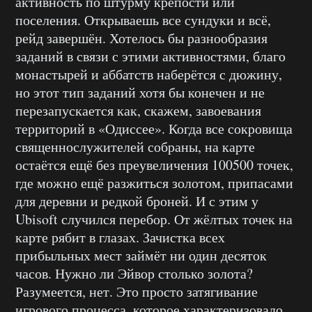
активность по штурму крепости или
поселения. Открываешь все сундуки и всё,
рейд завершён. Хотелось бы разнообразия
заданий в связи с этими активностями, благо
монастырей и аббатств наберётся с дюжину,
но этот тип заданий хотя бы конечен и не
перезапускается как, скажем, завоевания
территорий в «Одиссее». Когда все сокровища
священнослужителей собраны, на карте
остаётся ещё без преувеличения 100500 точек,
где можно ещё разжиться золотом, припасами
для деревни и редкой броней. И с этим у
Ubisoft случился перебор. От жёлтых точек на
карте рябит в глазах. Зачистка всех
прибыльных мест займёт ни один десяток
часов. Нужно ли Эйвор столько золота?
Разумеется, нет. Это просто затягивание
игрового процесса, которое характеризовало