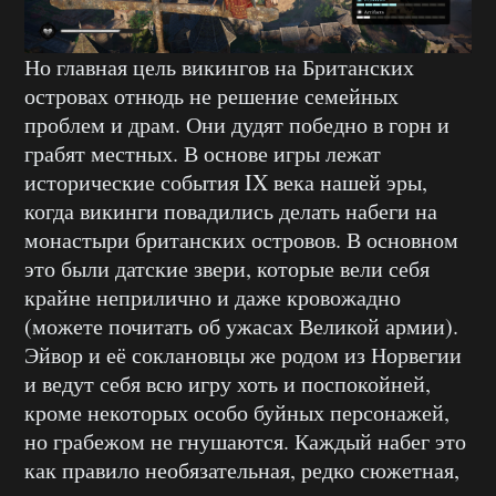
Но главная цель викингов на Британских
островах отнюдь не решение семейных
проблем и драм. Они дудят победно в горн и
грабят местных. В основе игры лежат
исторические события IX века нашей эры,
когда викинги повадились делать набеги на
монастыри британских островов. В основном
это были датские звери, которые вели себя
крайне неприлично и даже кровожадно
(можете почитать об ужасах Великой армии).
Эйвор и её соклановцы же родом из Норвегии
и ведут себя всю игру хоть и поспокойней,
кроме некоторых особо буйных персонажей,
но грабежом не гнушаются. Каждый набег это
как правило необязательная, редко сюжетная,