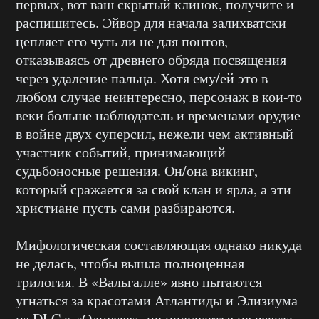
первых, вот ваш скрытый клинок, получите и
распишитесь. Эйвор для начала залихватски
цепляет его чуть ли не для понтов,
отказываясь от древнего обряда посвящения
через удаление пальца. Хотя ему/ей это в
любом случае неинтересно, персонаж в кои-то
веки больше наблюдатель и временами орудие
в войне двух суперсил, нежели чем активный
участник событий, принимающий
судьбоносные решения. Он/она викинг,
который сражается за свой клан и ярла, а эти
христиане пусть сами разбираются.
Мифологическая составляющая однако никуда
не делась, чтобы вышла полноценная
трилогия. В «Вальгалле» явно пытаются
угнаться за красотами Атлантиды и Элизиума
из DLC к «Одиссее», но получается не всегда,