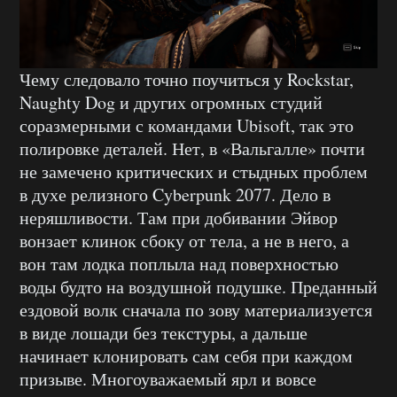
Чему следовало точно поучиться у Rockstar,
Naughty Dog и других огромных студий
соразмерными с командами Ubisoft, так это
полировке деталей. Нет, в «Вальгалле» почти
не замечено критических и стыдных проблем
в духе релизного Cyberpunk 2077. Дело в
неряшливости. Там при добивании Эйвор
вонзает клинок сбоку от тела, а не в него, а
вон там лодка поплыла над поверхностью
воды будто на воздушной подушке. Преданный
ездовой волк сначала по зову материализуется
в виде лошади без текстуры, а дальше
начинает клонировать сам себя при каждом
призыве. Многоуважаемый ярл и вовсе