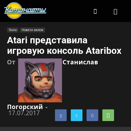
Котонавты
Техно
Новости железа
Atari представила
игровую консоль Ataribox
От
Станислав
Погорский
-
17.07.2017