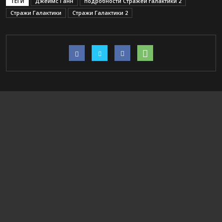
ТЕГИ
Джеймс Ганн
подробности Стражей галактики 2
Стражи Галактики
Стражи Галактики 2