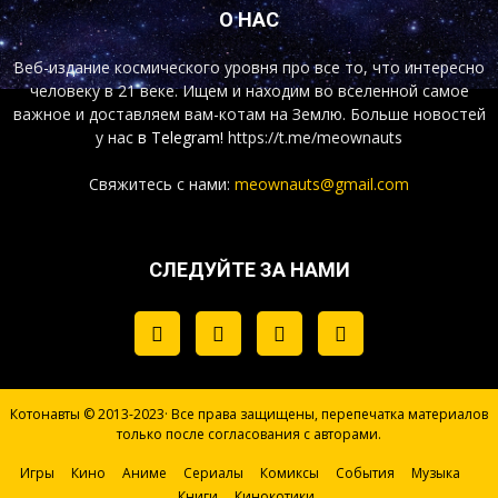
О НАС
Веб-издание космического уровня про все то, что интересно
человеку в 21 веке. Ищем и находим во вселенной самое
важное и доставляем вам-котам на Землю. Больше новостей
у нас
в Telegram!
https://t.me/meownauts
Свяжитесь с нами:
meownauts@gmail.com
СЛЕДУЙТЕ ЗА НАМИ
Котонавты © 2013-2023· Все права защищены, перепечатка материалов
только после согласования с авторами.
Игры
Кино
Аниме
Сериалы
Комиксы
События
Музыка
Книги
Кинокотики