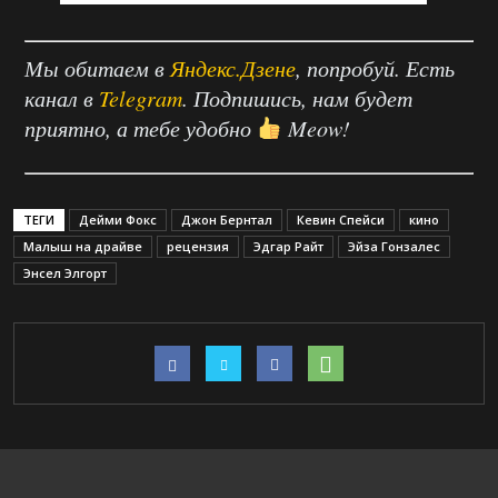
Мы обитаем в
Яндекс.Дзене
, попробуй. Есть
канал в
Telegram
. Подпишись, нам будет
приятно, а тебе удобно
Meow!
ТЕГИ
Дейми Фокс
Джон Бернтал
Кевин Спейси
кино
Малыш на драйве
рецензия
Эдгар Райт
Эйза Гонзалес
Энсел Элгорт