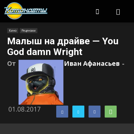
Котонавты
Кино
Рецензии
Малыш на драйве — You
God damn Wright
От
Иван Афанасьев
-
01.08.2017