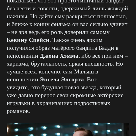
показаться, что это просто типичный бандит
без чести и совести, одержимый лишь жаждой
наживы. Но дайте ему раскрыться полностью,
и ближе к концу фильма он вас сильно удивит
– не зря ведь его роль доверили самому
Кевину Спейси
. Также очень ярким
получился образ матёрого бандита Бадди в
Джона Хэмма,
исполнении
ибо всё при нём –
харизма, брутальность, яркая внешность. Но
лучше всех, конечно, сам Малыш в
Энсела Элгорта
исполнении
. Вот
увидите, это будущая новая звезда, который
уже давно перерос свои скромные актёрские
игрульки в экранизациях подростковых
романов.