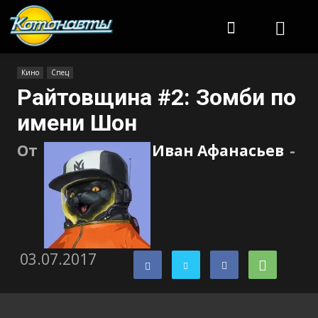
Котонавты
Кино
Спец
Райтовщина #2: Зомби по
имени Шон
От
Иван Афанасьев
-
03.07.2017