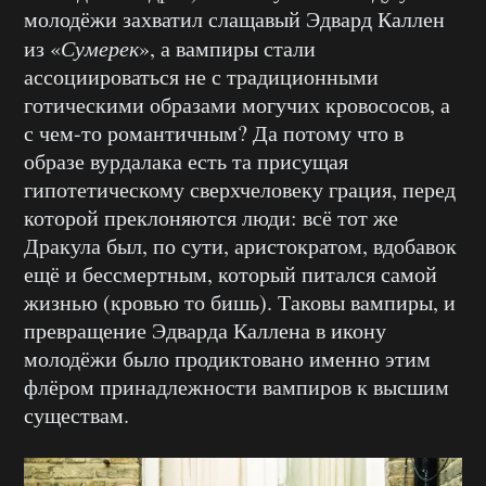
молодёжи захватил слащавый Эдвард Каллен
из «
Сумерек
», а вампиры стали
ассоциироваться не с традиционными
готическими образами могучих кровососов, а
с чем-то романтичным? Да потому что в
образе вурдалака есть та присущая
гипотетическому сверхчеловеку грация, перед
которой преклоняются люди: всё тот же
Дракула был, по сути, аристократом, вдобавок
ещё и бессмертным, который питался самой
жизнью (кровью то бишь). Таковы вампиры, и
превращение Эдварда Каллена в икону
молодёжи было продиктовано именно этим
флёром принадлежности вампиров к высшим
существам.