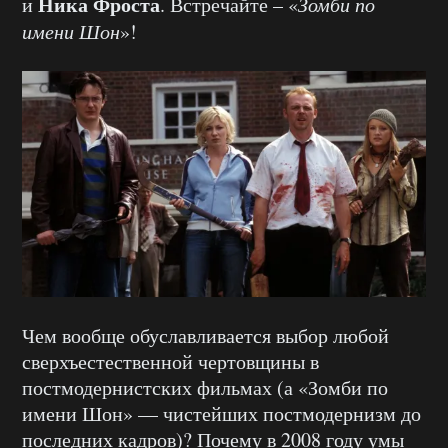
Ника Фроста
и
. Встречайте – «
Зомби по
имени Шон
»!
Чем вообще обуславливается выбор любой
сверхъестественной чертовщины в
постмодернистских фильмах (а «Зомби по
имени Шон» — чистейших постмодернизм до
последних кадров)? Почему в 2008 году умы