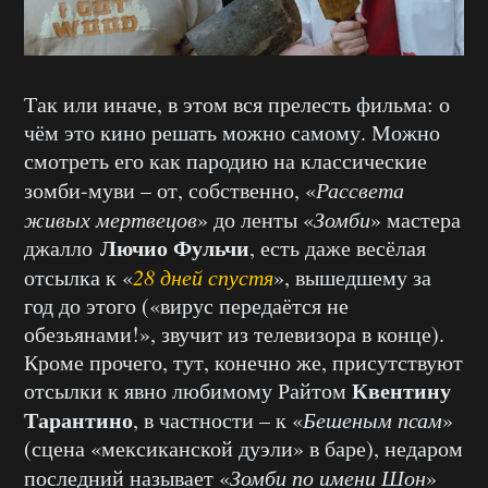
Так или иначе, в этом вся прелесть фильма: о
чём это кино решать можно самому. Можно
смотреть его как пародию на классические
зомби-муви – от, собственно, «
Рассвета
живых мертвецов
» до ленты «
Зомби
» мастера
Лючио Фульчи
джалло
, есть даже весёлая
отсылка к «
28 дней спустя
», вышедшему за
год до этого («вирус передаётся не
обезьянами!», звучит из телевизора в конце).
Кроме прочего, тут, конечно же, присутствуют
Квентину
отсылки к явно любимому Райтом
Тарантино
, в частности – к «
Бешеным псам
»
(сцена «мексиканской дуэли» в баре), недаром
последний называет «
Зомби по имени Шон
»