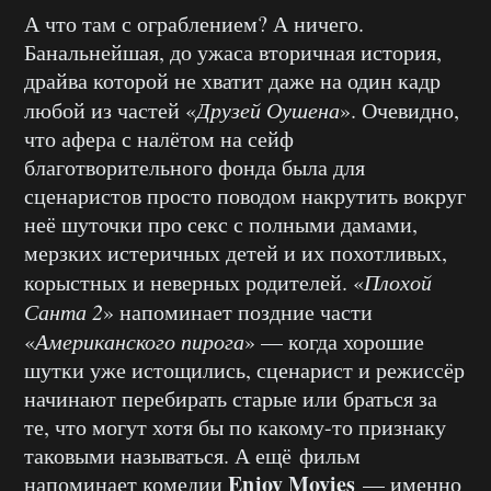
А что там с ограблением? А ничего.
Банальнейшая, до ужаса вторичная история,
драйва которой не хватит даже на один кадр
любой из частей «
Друзей Оушена
». Очевидно,
что афера с налётом на сейф
благотворительного фонда была для
сценаристов просто поводом накрутить вокруг
неё шуточки про секс с полными дамами,
мерзких истеричных детей и их похотливых,
корыстных и неверных родителей. «
Плохой
Санта 2
» напоминает поздние части
«
Американского пирога
» — когда хорошие
шутки уже истощились, сценарист и режиссёр
начинают перебирать старые или браться за
те, что могут хотя бы по какому-то признаку
таковыми называться. А ещё фильм
Enjoy Movies
напоминает комедии
— именно