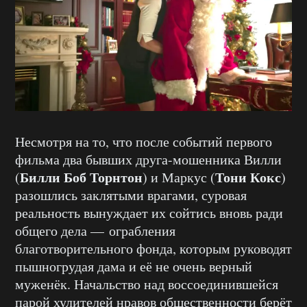
Несмотря на то, что после событий первого
фильма два бывших друга-мошенника Вилли
Билли Боб Торнтон
Тони Кокс
(
) и Маркус (
)
разошлись заклятыми врагами, суровая
реальность вынуждает их сойтись вновь ради
общего дела — ограбления
благотворительного фонда, которым руководят
пышногрудая дама и её не очень верный
муженёк. Начальство над воссоединившейся
парой хулителей нравов общественности берёт