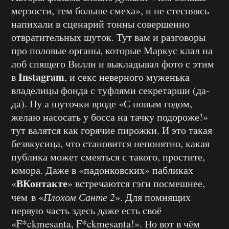
мерзости, тем больше смеха», и не стесняясь
напихали в сценарий тонны совершенно
отвратительных шуток. Тут вам и разговоры
про половые органы, которые Маркус клал на
лоб спящего Вилли и выкладывал фото с этим
Instagram
в
, и секс неверного муженька
владелицы фонда с туфлями секретарши (да-
да). Ну а шуточки вроде «С новым годом,
желаю насосать у босса на тачку подороже!»
тут валятся как горячие пирожки. И это такая
безвкусица, что становится непонятно, какая
публика может смеяться с такого, простите,
юмора. Даже в «падонковских» пабликах
ВКонтакте
«
» встречаются гэги посмешнее,
чем в «
Плохом Санте 2
». Для помнящих
первую часть здесь даже есть своё
«F*ckmesanta, F*ckmesanta!». Но вот в чём