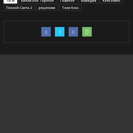
ТЕГИ
Билли Боб Торнтон
Главное
комедия
Кэти Бейтс
Плохой Санта 2
рецензии
Тони Кокс