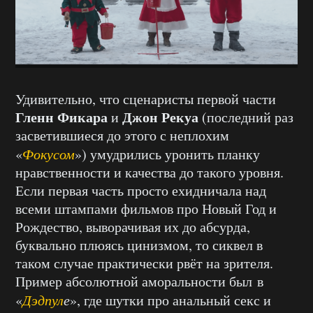
Удивительно, что сценаристы первой части
Гленн Фикара
Джон Рекуа
и
(последний раз
засветившиеся до этого с неплохим
«
Фокусом
») умудрились уронить планку
нравственности и качества до такого уровня.
Если первая часть просто ехидничала над
всеми штампами фильмов про Новый Год и
Рождество, выворачивая их до абсурда,
буквально плюясь цинизмом, то сиквел в
таком случае практически рвёт на зрителя.
Пример абсолютной аморальности был в
«
Дэдпул
е
», где шутки про анальный секс и