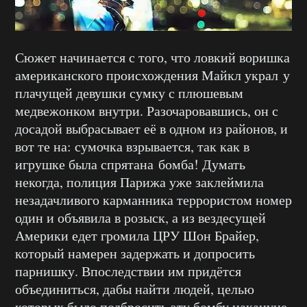
Сюжет начинается с того, что ловкий воришка
американского происхождения Майкл украл у
плачущей девушки сумку с плюшевым
медвежонком внутри. Разочаровавшись, он с
досадой выбрасывает её в одном из районов, и
вот те на: сумочка взрывается, так как в
игрушке была спрятана бомба! Думать
некогда, полиция Парижа уже заклеймила
незадачливого карманника террористом номер
один и объявила в розыск, а из вездесущей
Америки едет громила ЦРУ Шон Брайер,
который намерен задержать и допросить
парнишку. Впоследствии им придётся
объединиться, дабы найти людей, целью
которых было подбросить эту бомбу накануне