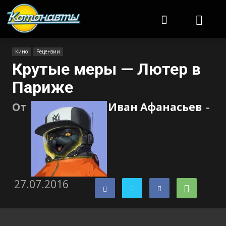
Котонавты
Кино
Рецензии
Крутые меры — Лютер в
Париже
От
Иван Афанасьев
-
27.07.2016