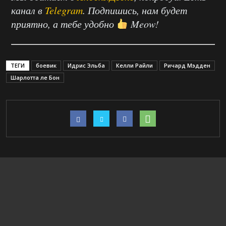
канал в
Telegram
. Подпишись, нам будет
приятно, а тебе удобно
Meow!
ТЕГИ
боевик
Идрис Эльба
Келли Райли
Ричард Мэдден
Шарлотта ле Бон