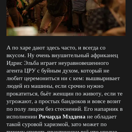
А по харе дают здесь часто, и всегда со
вкусом. Ну очень внушительный африканец
Идрис Эльба играет неуравновешенного
агента ЦРУ с буйным духом, который не
любит церемониться ни с кем: вышвыривает
людей из машины, если срочно нужно
прокатиться, бьёт женщин по животу, если те
угрожают, а простых бандюков и вовсе возит
по полу лицом без стеснений. Его напарник в
Ричарда Мэддена
исполнении
не обладает
такой суровой харизмой, зато может по
тихому спереть практически всё что угодно