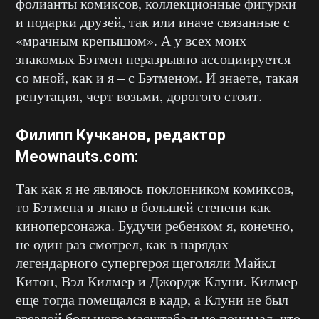
фолианты комиксов, коллекционные фигурки
и подарки друзей, так или иначе связанные с
«мрачным крепышом». А у всех моих
знакомых Бэтмен неразрывно ассоциируется
со мной, как и я – с Бэтменом. И знаете, такая
репутация, черт возьми, дорогого стоит.
Филипп Кучканов
, редактор
Meownauts.com
:
Так как я не являюсь поклонником комиксов,
то Бэтмена я знаю в большей степени как
киноперсонажа. Будучи ребенком я, конечно,
не один раз смотрел, как в нарядах
легендарного супергероя щеголяли Майкл
Китон, Вэл Килмер и Джордж Клуни. Килмер
еще тогда помещался в кадр, а Клуни не был
звездой большого масштаба и не понимал, что