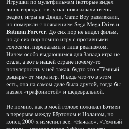
Игрушки по мультфильмам (которые видел
лишь изредка, т.к. у нас показывали очень
редко), игры на Денди, Game Boy развлекали,
но померкли с появлением Sega Mega Drive и
Batman Forever
. До сих пор не видел фильм,
но до сих пор помню игру с противными
голосами, перекатами и типа реализмом.
Ничем особо выдающимся для Запада игра не
стала, а вот в нашей стране почему-то
популярность у неё такая, будто это «Тёмный
рыцарь» от мира игр. И ведь что-то в этом
есть, она на самом деле была другой, тогда бы
назвал «графонистой» и шедевральной.
Не помню, как в моей голове поживал Бэтмен
в перерыве между Бёртоном и Ноланом, но
конец 2000-х изменил всё. «Начало», «Тёмный
рыцарь», игровая серия Arkham, все эти