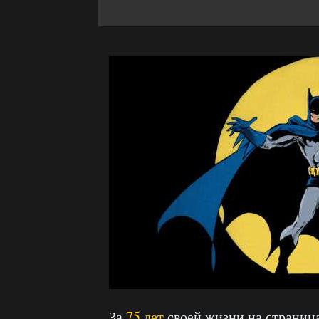
За
75 лет
своей жизни на страниц