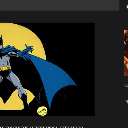
С
п
ах комиксов накопилось огромное