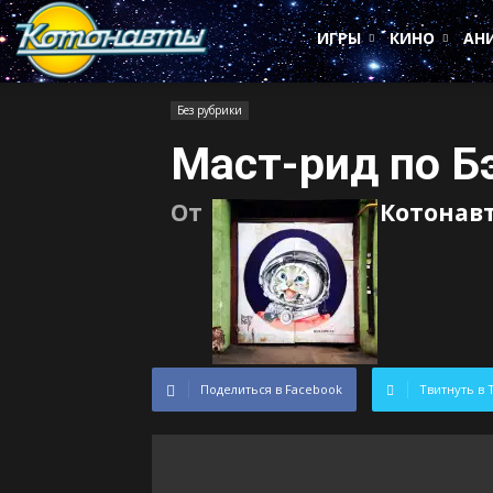
Котонавты
ИГРЫ
КИНО
АН
Без рубрики
Маст-рид по Б
От
Котонав
Поделиться в Facebook
Твитнуть в 