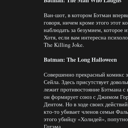
Batman: The Man Who Laughs
Ван-шот, в котором Бэтман вперв
говоря, ничем кроме этого этот к
наблюдать за безумием, которое 
Хотя, если вам интересна психол
The Killing Joke.
Batman: The Long Halloween
Совершенно прекрасный комикс з
Сейла. Здесь присутствует довол
лежит противостояние Бэтмана с 
он формирует союз с Джимом Гор
Дентом. Но в ходе своих действи
кто-то убивает членов семьи Фал
этого убийцу «Холидей», попутно
Готэма.