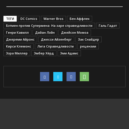
ТЕГИ
DC Comics
Warner Bros
Бен Аффлек
Бэтмен против Супермена: На заре справедливости
Галь Гадот
Генри Кавилл
Дайан Лэйн
Джейсон Момоа
Джереми Айронс
Джесси Айзенберг
Зак Снайдер
Кирси Клемонс
Лига Справедливости
рецензии
Эзра Миллер
Эмбер Хёрд
Эми Адамс