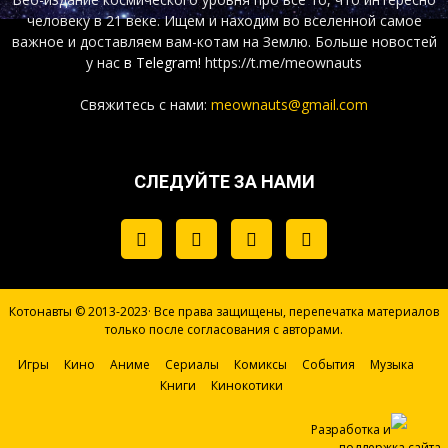
человеку в 21 веке. Ищем и находим во вселенной самое
важное и доставляем вам-котам на Землю. Больше новостей
у нас
в Telegram!
https://t.me/meownauts
Свяжитесь с нами:
meownauts@gmail.com
СЛЕДУЙТЕ ЗА НАМИ
Котонавты © 2013-2023· Все права защищены, перепечатка материалов
только после согласования с авторами.
Игры
Кино
Аниме
Сериалы
Комиксы
События
Музыка
Книги
Кинокотики
Разработка и
поддержка сайта