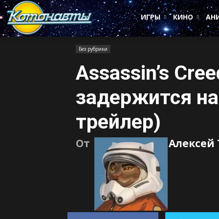
Котонавты
ИГРЫ
КИНО
АН
Без рубрики
Assassin’s Cree
задержится на
трейлер)
От
Алексей