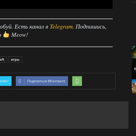
робуй. Есть канал в
Telegram
. Подпишись,
о
Meow!
oft
игры
witter
Поделиться ВКонтакте