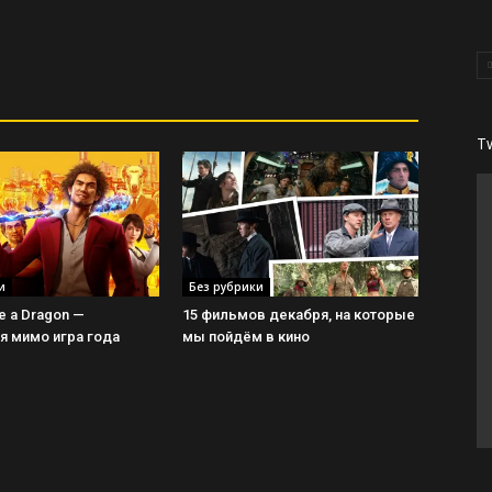
T
и
Без рубрики
ke a Dragon —
15 фильмов декабря, на которые
 мимо игра года
мы пойдём в кино