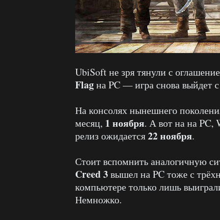
UbiSoft не зря тянули с оглашени
Flag
на PC — игра снова выйдет с
На консолях нынешнего поколен
1 ноября
месяц,
. А вот на на PC
22 ноября
релиз ожидается
.
Стоит вспомнить аналогичную си
Creed 3
вышел на PC тоже с трёх
компьютере только лишь выиграли
Немножко.