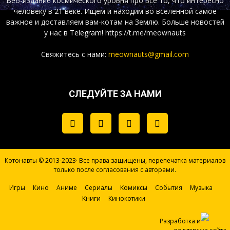
Веб-издание космического уровня про все то, что интересно
человеку в 21 веке. Ищем и находим во вселенной самое
важное и доставляем вам-котам на Землю. Больше новостей
у нас
в Telegram!
https://t.me/meownauts
Свяжитесь с нами:
meownauts@gmail.com
СЛЕДУЙТЕ ЗА НАМИ
Котонавты © 2013-2023· Все права защищены, перепечатка материалов
только после согласования с авторами.
Игры
Кино
Аниме
Сериалы
Комиксы
События
Музыка
Книги
Кинокотики
Разработка и