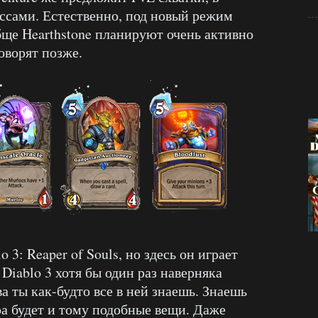
оссами. Естественно, под новый режим
бще Hearthstone планируют очень активно
говорят позже.
 3: Reaper of Souls, но здесь он играет
Diablo 3 хотя бы один раз наверняка
ва ты как-будто все в ней знаешь. Знаешь
ра будет и тому подобные вещи. Даже