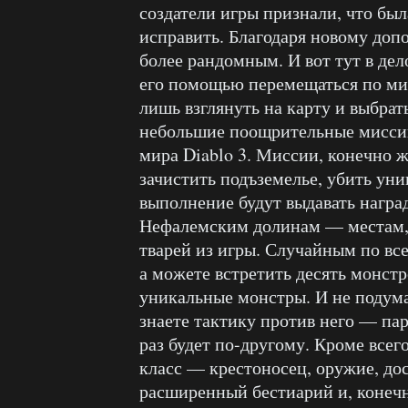
создатели игры признали, что бы
исправить. Благодаря новому доп
более рандомным. И вот тут в де
его помощью перемещаться по мир
лишь взглянуть на карту и выбрат
небольшие поощрительные миссии,
мира Diablo 3. Миссии, конечно ж
зачистить подъземелье, убить уни
выполнение будут выдавать наград
Нефалемским долинам — местам, 
тварей из игры. Случайным по вс
а можете встретить десять монстр
уникальные монстры. И не подумай
знаете тактику против него — пар
раз будет по-другому. Кроме всего
класс — крестоносец, оружие, до
расширенный бестиарий и, конечно