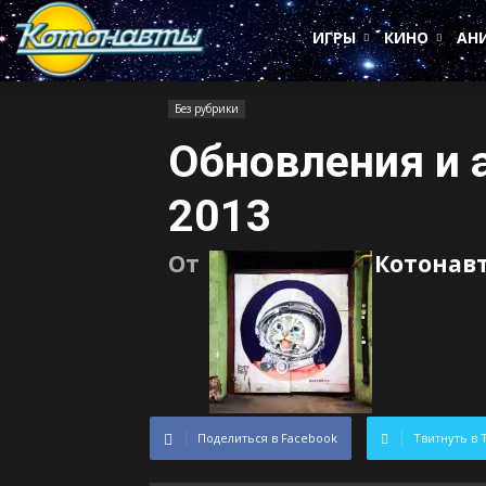
Котонавты
ИГРЫ
КИНО
АН
Без рубрики
Обновления и 
2013
От
Котонав
Поделиться в Facebook
Твитнуть в 