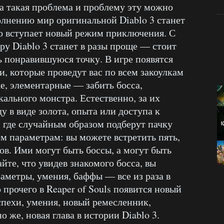
ла такая проблема и проблему эту можно
олнению мир оригинальной Diablo 3 станет
ло вступает новый режим приключения. С
у Diablo 3 станет в разы проще — стоит
ь понравившуюся точку. В игре появятся
 которые проведут вас по всем закоулкам
е, элементарные — забить босса,
кального монстра. Естественно, за их
у в виде золота, опыта или доступа к
где случайным образом подберут пачку
ем параметрам: вы можете встретить пять,
ов. Ими могут быть боссы, а могут быть
те, что увидев знакомого босса, вы
аметры, умения, баффы — все из раза в
 прочего в Reaper of Souls появится новый
спехи, умения, новый ремесленник,
 же, новая глава в истории Diablo 3.