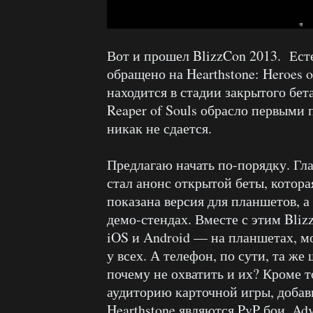
Вот и прошел BlizzCon 2013. Ест
обращено на Hearthstone: Heroes o
находится в стадии закрытого бета
Reaper of Souls обрасло первыми п
никак не сдается.
Предлагаю начать по-порядку. Гла
стал анонс открытой беты, котора
показана версия для планшетов, а
демо-стендах. Вместе с этим Bliz
iOS и Android — на планшетах, мо
у всех. А телефон, по сути, та же
почему не охватить и их? Кроме т
аудиторию карточной игры, добав
Hearthstone являются PvP бои, Ad