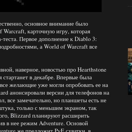
ественно, основное внимание было
f Warcraft, карточную игру, которая
-теста. Первое дополнение к Diablo 3:
одробностями, а World of Warcraft все
вной, наверное, новостью про Hearthstone
я стартанет в декабре. Впервые была
 все желающие уже могли опробовать ее на
zard анонсировали версии для телефонов на
л, все замечательно, но планшеты есть не
 штука, только с меньшим экраном, так
ого, Blizzard планируют расширить
ив в нее режим Adventure. Основой
venture же предложит PvE схватки, в