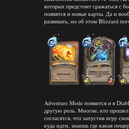
которых предстоит сражаться с б
появятся и новые карты. Да и воо
развивать, но об этом Blizzard по
Adventure Mode появится и в Diablo
другую роль. Многие, кто прошел 
согласятся, что запустив игру сно
куда идти, знаешь где какая пеще