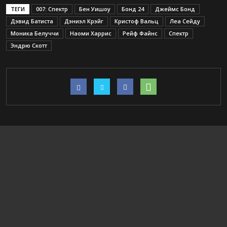
ТЕГИ
007: Спектр
Бен Уишоу
Бонд 24
Джеймс Бонд
Дэвид Батиста
Дэниэл Крэйг
Кристоф Вальц
Леа Сейду
Моника Белуччи
Наоми Харрис
Рейф Файнс
Спектр
Эндрю Скотт