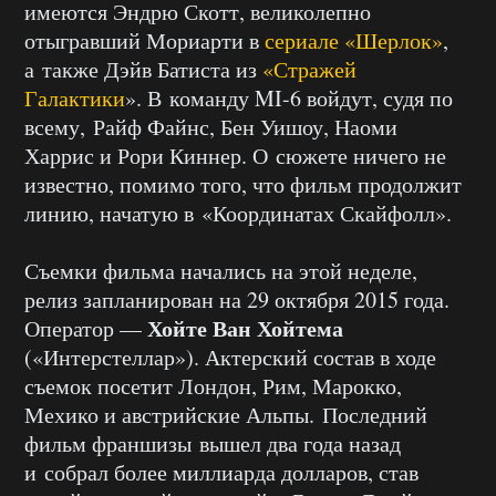
имеются Эндрю Скотт, великолепно
отыгравший Мориарти в
сериале «Шерлок»
,
а также Дэйв Батиста из
«Стражей
Галактики
». В команду MI-6 войдут, судя по
всему, Райф Файнс, Бен Уишоу, Наоми
Харрис и Рори Киннер. О сюжете ничего не
известно, помимо того, что фильм продолжит
линию, начатую в «Координатах Скайфолл».
Съемки фильма начались на этой неделе,
релиз запланирован на 29 октября 2015 года.
Хойте Ван Хойтема
Оператор —
(«Интерстеллар»). Актерский состав в ходе
съемок посетит Лондон, Рим, Марокко,
Мехико и австрийские Альпы. Последний
фильм франшизы вышел два года назад
и собрал более миллиарда долларов, став