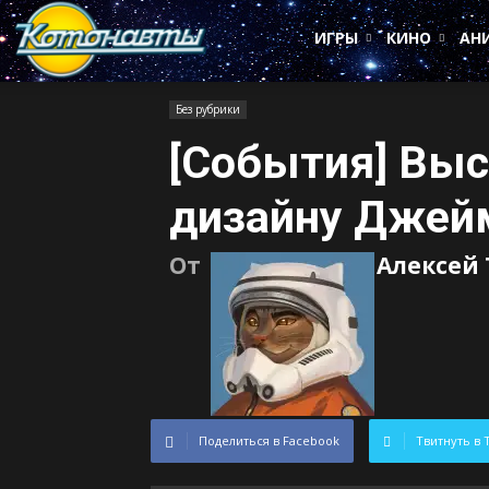
Котонавты
ИГРЫ
КИНО
АН
Без рубрики
[События] Выс
дизайну Джей
От
Алексей
Поделиться в Facebook
Твитнуть в 