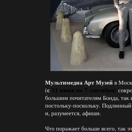
Мультимедиа Арт Музей
в Моск
с
11 июня по 7 сентября
(
)
сокр
большим почитателям Бонда, так и
постольку-поскольку. Подлинный 
и, разумеется, афиши.
Что поражает больше всего, так э