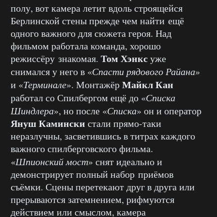
полу, вот камера летит вдоль строящейся
Берлинской стены прежде чем найти ещё
одного важного для сюжета героя. Над
фильмом работала команда, хорошо
Том Хэнкс
режиссёру знакомая.
уже
снимался у него в «
Спасти рядового Райана
»
Майкл Кан
и «
Терминале
». Монтажёр
работал со Спилбергом ещё до «
Списка
Шиндлера
», но после «
Списка
» он и оператор
Януш Камински
стали прямо-таки
неразлучны, засветившись в титрах каждого
важного спилберговского фильма.
«
Шпионский мост
» снят идеально и
демонстрирует полный набор приёмов
съёмки. Сцены перетекают друг в друга или
прерываются затемнением, рифмуются
действием или смыслом, камера