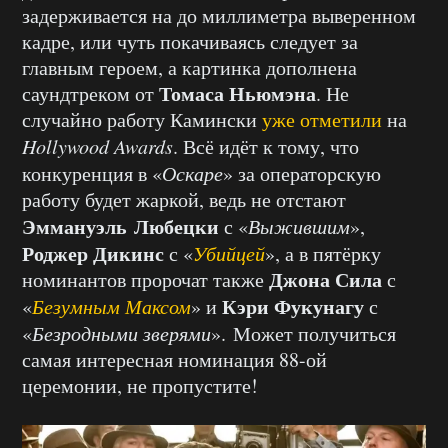
задерживается на до миллиметра выверенном
кадре, или чуть покачиваясь следует за
главным героем, а картинка дополнена
Томаса Ньюмэна
саундтреком от
. Не
случайно работу Камински
уже отметили
на
Hollywood Awards
. Всё идёт к тому, что
конкуренция в «
Оскаре
» за операторскую
работу будет жаркой, ведь не отстают
Эммануэль Любецки
с «
Выжившим
»,
Роджер Дикинс
с «
Убийцей
», а в пятёрку
Джона Сила
номинантов пророчат также
с
Кэри Фукунагу
«
Безумным Максом
» и
с
«
Безродными зверями
». Может получиться
самая интересная номинация 88-ой
церемонии, не пропустите!