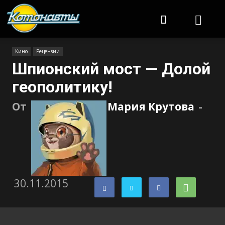
Котонавты
Кино
Рецензии
Шпионский мост — Долой
геополитику!
От
Мария Крутова
-
30.11.2015