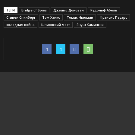
ТЕГИ
Bridge of Spies
Джеймс Донован
Рудольф Абель
Стивен Спилберг
Том Хэнкс
Томас Ньюман
Фрэнсис Пауэрс
холодная война
Шпионский мост
Януш Камински