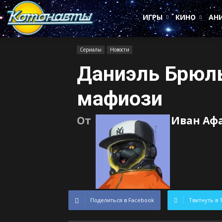
Котонавты
ИГРЫ
КИНО
АН
Сериалы
Новости
Даниэль Брюль
мафиози
От
Иван Аф
Поделиться в Facebook
Твитнуть в 