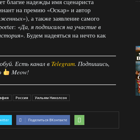
ает благие надежды имя сценариста
инант на премию «Оскар» и автор
рженных»
), а также заявление самого
orter:
«Да, я подписался на участие в
 история»
. Будем надеяться на нечто как
робуй. Есть канал в
Telegram
. Подпишись,
о
Meow!
афия
Россия
Уильям Николсон
witter
Поделиться ВКонтакте