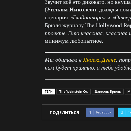
Звучит всё это диковато, но внуш
Уильям Николсон
(
, дважды ном
сценария
«Гладиатора»
и
«Отве
Брюля журналу The Hollywood Rep
проекте. Это классная, классная
минимум любопытное.
Мы обитаем в
Яндекс.Дзене
, поп
нам будет приятно, а тебе удобн
ТЕГИ
The Weinstein Co.
Даниэль Брюль
М
ПОДЕЛИТЬСЯ
Facebook
T