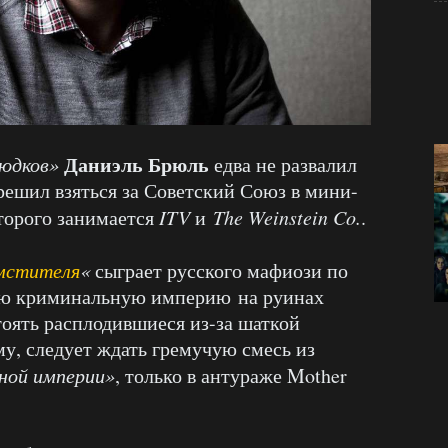
Даниэль Брюль
людков»
едва не развалил
ешил взяться за Советский Союз в мини-
торого занимается
ITV
и
The Weinstein Co.
.
мстителя
«
сыграет русского мафиози по
ою криминальную империю на руинах
оять расплодившиеся из-за шаткой
му, следует ждать гремучую смесь из
ной империи»
, только в антураже Mother