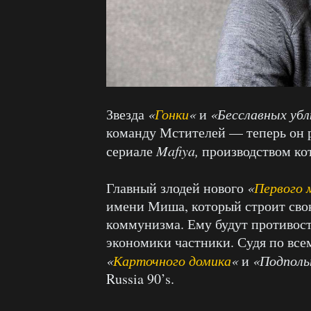
Звезда
«
Гонки
«
и
«Бесславных уб
команду Мстителей — теперь он р
сериале
Mafiya,
производством ко
Главный злодей нового
«
Первого 
имени Миша, который строит св
коммунизма. Ему будут противост
экономики частники. Судя по все
«
Карточного домика
«
и
«Подполь
Russia 90’s.