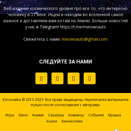
Веб-издание космического уровня про все то, что интересно
человеку в 21 веке. Ищем и находим во вселенной самое
важное и доставляем вам-котам на Землю. Больше новостей
у нас
в Telegram!
https://t.me/meownauts
Свяжитесь с нами:
meownauts@gmail.com
СЛЕДУЙТЕ ЗА НАМИ
Котонавты © 2013-2023· Все права защищены, перепечатка материалов
только после согласования с авторами.
Игры
Кино
Аниме
Сериалы
Комиксы
События
Музыка
Книги
Кинокотики