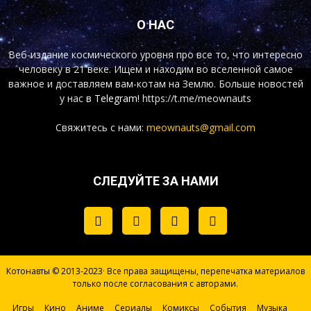
О НАС
Веб-издание космического уровня про все то, что интересно
человеку в 21 веке. Ищем и находим во вселенной самое
важное и доставляем вам-котам на Землю. Больше новостей
у нас
в Telegram!
https://t.me/meownauts
Свяжитесь с нами:
meownauts@gmail.com
СЛЕДУЙТЕ ЗА НАМИ
Котонавты © 2013-2023· Все права защищены, перепечатка материалов
только после согласования с авторами.
Игры
Кино
Аниме
Сериалы
Комиксы
События
Музыка