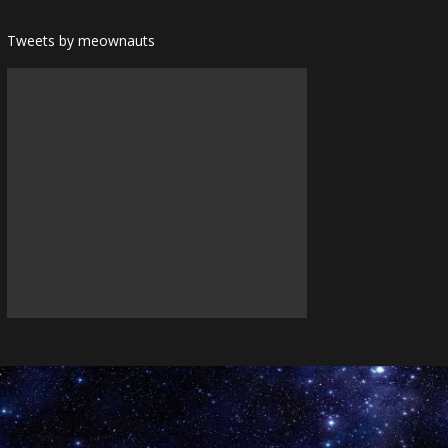
Tweets by meownauts