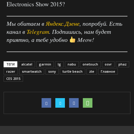
Electronics Show 2015?
Мы обитаем в
Яндекс.Дзене
, попробуй. Есть
канал в
Telegram
. Подпишись, нам будет
приятно, а тебе удобно
Meow!
ТЕГИ
alcatel
garmin
lg
nabu
onetouch
osvr
phaz
razer
smartwatch
sony
turtle beach
zte
Главное
СES 2015