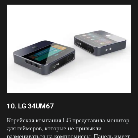
10. LG 34UM67
Корейская компания LG представила монитор
для геймеров, которые не привыкли
размениваться на компромиссы. Панель имеет