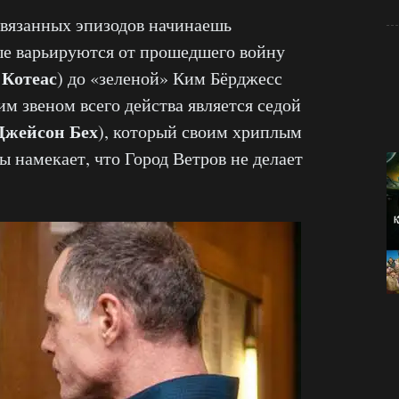
связанных эпизодов начинаешь
ые варьируются от прошедшего войну
 Котеас
) до «зеленой» Ким Бёрджесс
м звеном всего действа является седой
Джейсон Бех
), который своим хриплым
 намекает, что Город Ветров не делает