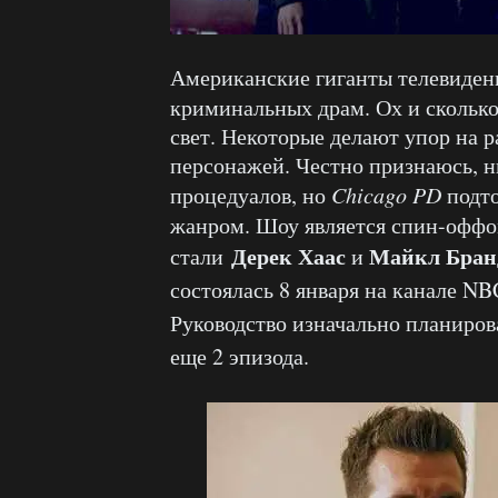
Американские гиганты телевидени
криминальных драм. Ох и скольк
свет. Некоторые делают упор на 
персонажей. Честно признаюсь, н
процедуалов, но
Chicago PD
подто
жанром. Шоу является спин-офф
Дерек Хаас
Майкл Бран
стали
и
состоялась 8 января на канале NB
Руководство изначально планирова
еще 2 эпизода.