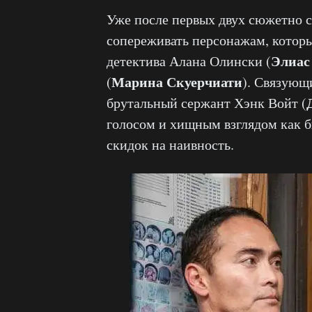
Уже после первых двух сюжетно 
сопереживать персонажам, котор
Элиас
детектива Алана Олински (
Марина Скуерчиати
(
).
Связующи
брутальный сержант Хэнк Войт (
голосом и хищным взглядом как бы
скидок на наивность.