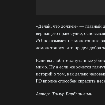
«Делай, что должен» — главный де
вершащего правосудие, основывая
PD
показывает
не
монотонные рас
демонстрируя, что предел добра з
Если вы любите запутанные убийс
мимо. Ну а если же хочется гляну
историй о том, как далеко челове
PD вполне способен скрасить неск
Автор: Тимур Барблишвили