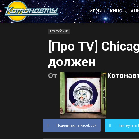
Котонавты
ИГРЫ
КИНО
АН
Без рубрики
[Про TV] Chica
должен
От
Котонав
Поделиться в Facebook
Твитнуть в 