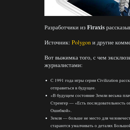
Firaxis
Разработчики из
рассказы
Источник:
Polygon
и другие комме
Вот выжимка того, с чем эксклюз
журналистами:
С 1991 года игры серии Civilization рас
отправиться в будущее.
«В будущем состояние Земли весьма пла
Стренгер — «Есть последовательность 
Ошибкой».
Земля — больше не место для человечеств
стараются умалчивать о деталях Большой