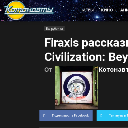
Котонавты
ИГРЫ
КИНО
АН
Без рубрики
Firaxis рассказ
Civilization: Be
От
Котонав
Поделиться в Facebook
Твитнуть в 