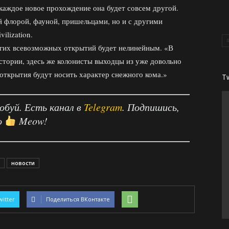
 каждое новое прохождение она будет совсем другой.
й флорой, фауной, пришельцами, но и с другими
ilization.
угих всевозможных открытий будет нелинейным. «В
истории, здесь же колонисты выходцы из уже довольно
 открытия будут носить характер снежного кома.»
T
робуй. Есть канал в
Telegram
. Подпишись,
о
Meow!
новости
witter
Поделиться ВКонтакте