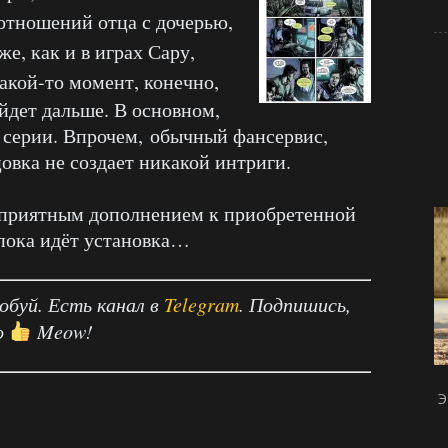
отношений отца с дочерью,
е, как и в играх Сару,
акой-то момент, конечно,
йдет дальше. В основном,
м серии. Впрочем, обычный фансервис,
овка не создает никакой интриги.
т приятным дополнением к приобретенной
 пока идёт установка…
робуй. Есть канал в
Telegram
. Подпишись,
о
Meow!
Э