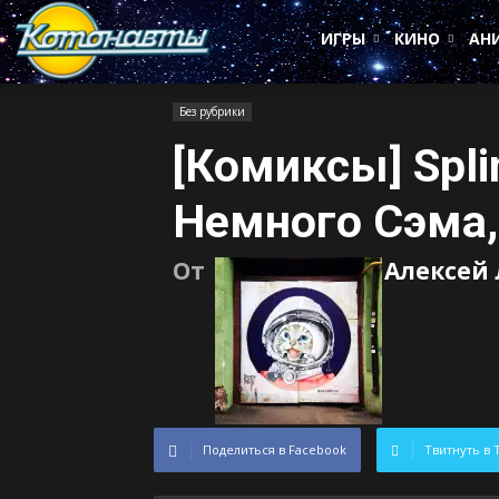
Котонавты
ИГРЫ
КИНО
АН
Без рубрики
[Комиксы] Splin
Немного Сэма,
От
Алексей
Поделиться в Facebook
Твитнуть в 