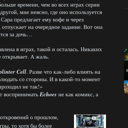
больше времени, чем во всех играх серии
 другой, мне неясно, где оно используется
 Сара предлагает ему кофе и через
, отпускает на очередное задание. Вот она
ется за дочь…
влена в играх, такой и осталась. Никаких
 открывает. А жаль.
plinter Cell
. Разве что как-либо влиять на
блюдать со стороны. И в какой-то момент
проходил не так!»
Echoes
ет воспринимать
не как комикс, а
о откровений о прошлом,
гры, то хотя бы более