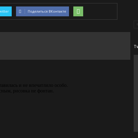
witter
Поделиться ВКонтакте
T