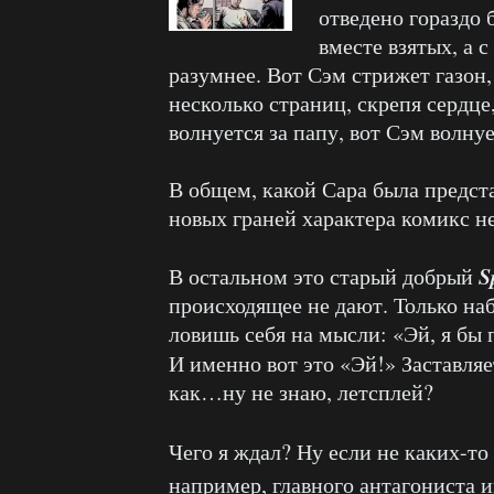
отведено гораздо 
вместе взятых, а с
разумнее. Вот Сэм стрижет газон,
несколько страниц, скрепя сердце
волнуется за папу, вот Сэм волну
В общем, какой Сара была предста
новых граней характера комикс не
S
В остальном это старый добрый
происходящее не дают. Только на
ловишь себя на мысли: «Эй, я бы 
И именно вот это «Эй!» Заставля
как…ну не знаю, летсплей?
Чего я ждал? Ну если не каких-т
например, главного антагониста и