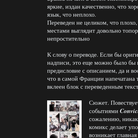
яркие, издан качественно, что хо
язык, что неплохо.
Переведен не целиком, что плохо,
местами выглядит довольно топор
непростительно
К слову о переводе. Если бы ориг
надписи, это еще можно было бы п
предисловие с описанием, да и во
что в самой Франции напечатана т
вклеен блок с переведенным текс
Сюжет. Повествуе
Convic
событиями
сожалению, никаки
комикс делает упо
возникает главная