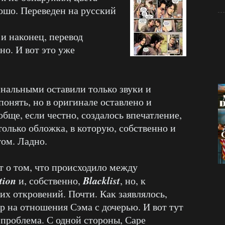
рошо. Переведен на русский
 и наконец, перевод
но. И вот это уже
инальными оставили только звуки и
онять, но в оригинале оставлено и
обще, если честно, создалось впечатление,
олько обложка, в которую, собственно и
том. Ладно.
т о том, что происходило между
tion
Blacklist
и, собственно,
, но, к
х откровений. Почти. Как заявлялось,
р на отношения Сэма с дочерью. И вот тут
 проблема. С одной стороны, Саре