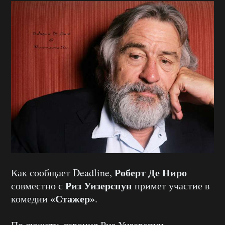
Роберт Де Ниро
Как сообщает Deadline,
Риз Уизерспун
совместно с
примет участие в
«Стажер»
комедии
.
По сюжету, героиня Риз Уизерспун —