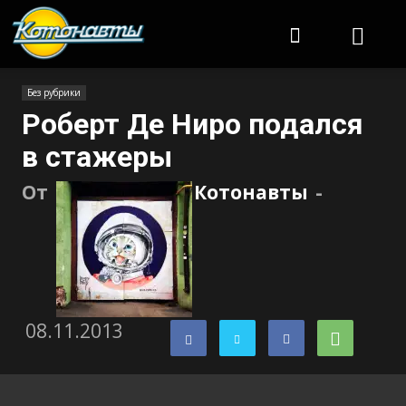
Котонавты
Без рубрики
Роберт Де Ниро подался
в стажеры
От
Котонавты
-
08.11.2013