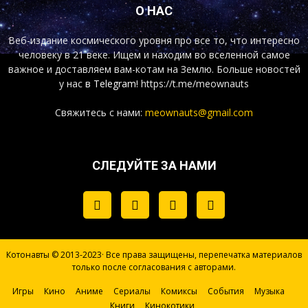
О НАС
Веб-издание космического уровня про все то, что интересно
человеку в 21 веке. Ищем и находим во вселенной самое
важное и доставляем вам-котам на Землю. Больше новостей
у нас
в Telegram!
https://t.me/meownauts
Свяжитесь с нами:
meownauts@gmail.com
СЛЕДУЙТЕ ЗА НАМИ
Котонавты © 2013-2023· Все права защищены, перепечатка материалов
только после согласования с авторами.
Игры
Кино
Аниме
Сериалы
Комиксы
События
Музыка
Книги
Кинокотики