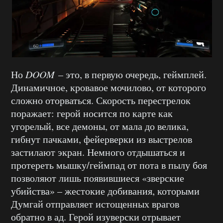
Но
DOOM
– это, в первую очередь, геймплей.
Динамичное, кровавое мочилово, от которого
сложно оторваться. Скорость перестрелок
поражает: герой носится по карте как
угорелый, все демоны, от мала до велика,
гибнут пачками, фейерверки из выстрелов
застилают экран. Немного отдышаться и
протереть мышку/геймпад от пота в пылу боя
позволяют лишь появившиеся «зверские
убийства» – жестокие добивания, которыми
Думгай отправляет истощенных врагов
обратно в ад. Герой изуверски отрывает