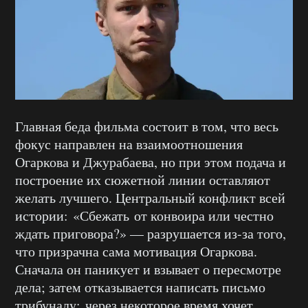
Главная беда фильма состоит в том, что весь
фокус направлен на взаимоотношения
Огаркова и Джурабаева, но при этом подача и
построение их сюжетной линии оставляют
желать лучшего. Центральный конфли
кт вс
ей
истории:
«Сбежать
от конвоира или честно
ждать
приговора
?
» —
разрушается из-за того,
что призрачна сама мотивация Огаркова.
Сначала он паникует и взывает о пересмотре
дела; затем отказывается написать письмо
трибуналу; через некоторое время хочет