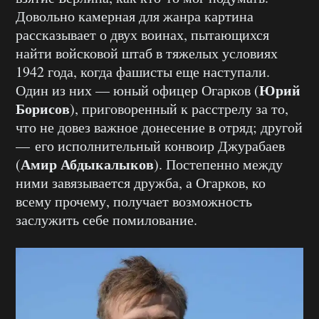
Довольно камерная для жанра картина
рассказывает о двух воинах, пытающихся
найти войсковой штаб в
тяжелых
условиях
1942 года, когда фашисты
еще
наступали.
Юрий
Один из них — юный офицер Огарков (
Борисов
),
приговоренный
к расстрелу за то,
что не
довез
важное донесение в отряд; другой
— его исполнительный конвоир Джурабаев
Амир Абдыкалыков
(
). Постепенно между
ними завязывается дружба, а Огарков, ко
всему прочему, получает возможность
заслужить себе помилование.