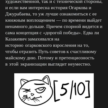
художественной, так и с технической стороны,
и если вам интересна история Огаркова и
Джурабаева, то уж лучше ознакомиться с
ее
книжным воплощением
—
по времени выйдет
не
намного
дольше.
Причем
спорной видится и
сама концепция с
«
дорогой победы
»
. Едва ли
Казакевич замахивался на
историю
огарковского
взросления на то,
чтобы отразить Путь советов к счастливому
майскому дню. Потому и
претенциозность
в
этой экранизации выглядит неуместно.