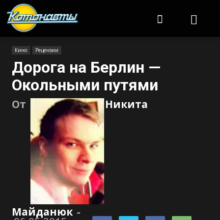
Котонавты
Кино
Рецензии
Дорога на Берлин —
Окольными путями
От
Никита
Майданюк
-