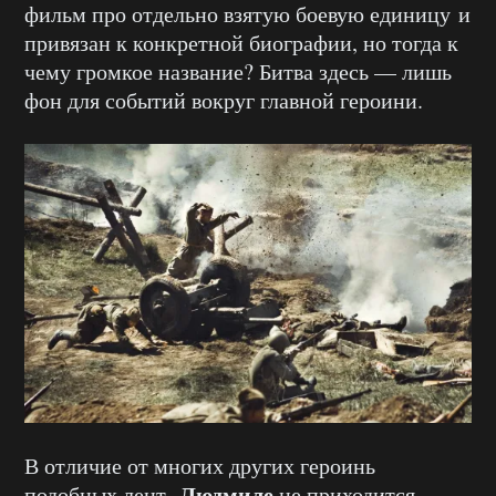
фильм про отдельно взятую боевую единицу и
привязан к конкретной биографии, но тогда к
чему громкое название? Битва здесь — лишь
фон для событий вокру
г г
лавной героини.
В отличие от многих других героинь
Людмиле
подобных лент,
не приходится