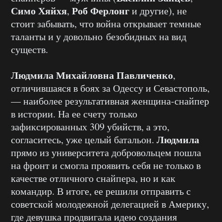
Симо Хяйхя
Роб
Ферлонг
,
и другие), не
стоит забывать, что война открывает
темные
таланты и у довольно безобидных на вид
существ.
Людмила Михайловна Павличенко
,
отличившаяся в боях за Одессу и Севастополь,
—
наиболее результативная женщина-снайпер
в истории. На
ее
счету
только
зафиксированных 309 убийств, а это,
Людмила
согласитесь, уже целый батальон.
прямо из университета добровольцем пошла
на фронт и смогла проявить себя не только в
качестве отличного снайпера, но и как
командир.
В итоге
,
ее
решили отправить с
советской
молодежной
делегацией в Америку,
где девушка продвигала идею создания