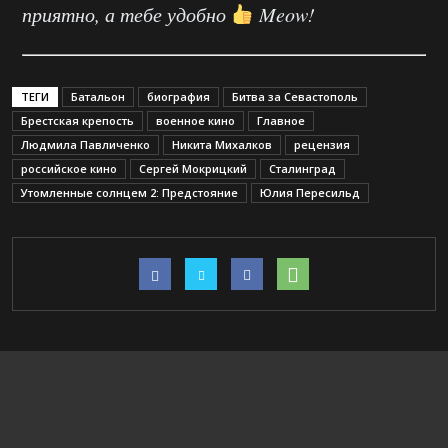
приятно, а тебе удобно
Meow!
ТЕГИ
Батальон
биография
Битва за Севастополь
Брестская крепость
военное кино
Главное
Людмила Павличенко
Никита Михалков
рецензия
российское кино
Сергей Мокрицкий
Сталинград
Утомленные солнцем 2: Предстояние
Юлия Пересильд