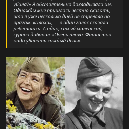
убила?» Я обстоятельно докладывала им.
Однажды мне пришлось честно сказать,
что я уже
несколько дней не стреляла
по
врагам.
«Плохо»,
—
в один голо
с с
казали
ребятишки. А один, самый маленький,
сурово добавил:
«
Очень плохо. Фашистов
надо убивать каждый день
».