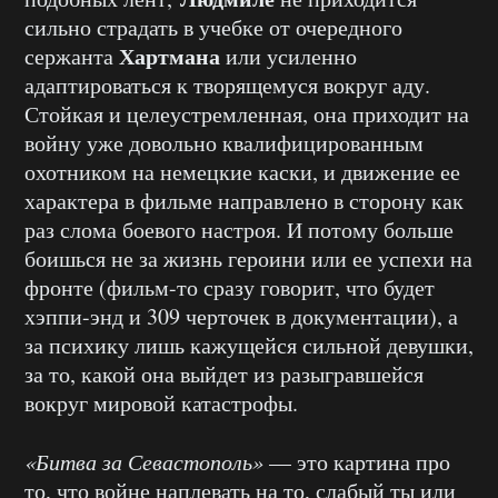
сильно страдать в
учебке
от очередного
Хартмана
сержанта
или усиленно
адаптироваться к творящемуся вокруг аду.
Стойкая и
целеустремленная
, она приходит на
войну уже довольно квалифицированным
охотником на немецкие каски, и движение
ее
характера в фильме
направлено
в сторону как
раз слома боевого настроя. И потому больше
боишься не за жизнь героини или
ее
успехи на
фронте (фильм-то сразу говорит, что будет
хэппи-энд
и 309
черточек
в документации), а
за психику лишь кажущейся сильной девушки,
за то, какой она выйдет из разыгравшейся
вокруг мировой катастрофы.
«Битва за Севастополь»
—
это картина про
то, что войне наплевать на то, слабый ты или