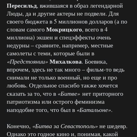
Пересильд
, вжившаяся в образ легендарной
Люды, да и другие
актеры
не подвели. Для
своего бюджета
в 5 миллионов
долларов (а по
Мокрицкого
словам самого
,
всего
в 4
миллиона
)
экшен
и спецэффекты очень
недурны – сравните, например, местные
самолеты
с теми, которые были в
Михалкова
«Предстоянии»
. Боевика,
впрочем, здесь
не так
много – фильм-то ведь
снимали не только военный, но
еще
и про
любовь. Отдельное спасибо также хочется
сказать за то, что в
«
Битве
»
нет приторного
патриотизма или острого феминизма
наподобие того, что был в
«
Батальоне
»
.
Конечно,
«Битва за Севастополь»
не шедевр.
Однако это годное кино и,
понимая,
какой