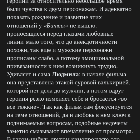
героини за относительно небольшое
время
были чувства к двум персонажам. И адекватно
показать рождение и развитие этих
отношений у
«Битвы»
не вышло:
проносящиеся перед глазами любовные
линии
мало того,
что до анекдотичности
похожи, так
еще
и мужские персонажи
прописаны слабо, а потому эмоциональной
привязанности к ним возникнуть трудно.
Людмила
Удивляет и сама
: в начале фильма
она представлена этакой суровой валькирией,
которой нет дела до мужчин, а потом вдруг
героиня резко изменяет себе и бросается «во
все тяжкие». Так как фильм сам фокусируется
на теме отношений, да и любовь в нем ключ к
поднимаемым вопросам, подобные недочеты
заметно смазывают впечатление от просмотра.
В каком-нибудь другом кинопродукте это