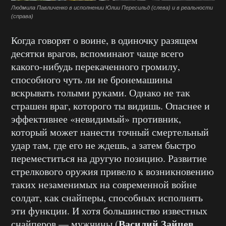
Людмила Павличенко в исполнении Юлии Пересильд (слева) и в реальности
(справа)
Когда говорят о
воине
, в одиночку разящем
десятки врагов, вспоминают чаще всего
какого-нибудь перекаченного громилу,
способного чуть ли не бронемашины
вскрывать голыми руками. Однако не так
страшен враг, которого ты видишь. Опаснее и
эффективнее «невидимый» противник,
который может нанести точный смертельный
удар там, где его не
ждешь
, а затем быстро
переместиться на другую позицию. Развитие
стрелкового оружия привело к возникновению
таких незаменимых на современной войне
солдат, как снайперы, способных исполнять
эти функции. И хотя большинство известных
Василий Зайцев
снайперов — мужчины (
,