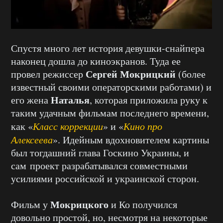
Спустя много лет история
девушки-снайпера
наконец
дошла до киноэкранов. Туда
ее
Сергей Мокрицкий
провел
режиссер
(более
известный своими операторскими работами) и
Наталья
его жена
, которая приложила руку к
таким удачным фильмам последнего времени,
как «
Класс коррекции
» и «
Кино про
Алексеева
». Идейным вдохновителем картины
был тогдашний глава Госкино Украины, и
сам
проект разрабатывался совместными
усилиями российской и
украинской
сторон.
Мокрицкого
Фильм у
и Ко получился
довольно простой, но, несмотря на некоторые