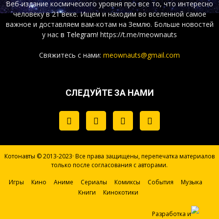
Веб-издание космического уровня про все то, что интересно
человеку в 21 веке. Ищем и находим во вселенной самое
важное и доставляем вам-котам на Землю. Больше новостей
у нас
в Telegram!
https://t.me/meownauts
Свяжитесь с нами:
meownauts@gmail.com
СЛЕДУЙТЕ ЗА НАМИ
Котонавты © 2013-2023· Все права защищены, перепечатка материалов
только после согласования с авторами.
Игры
Кино
Аниме
Сериалы
Комиксы
События
Музыка
Книги
Кинокотики
Разработка и