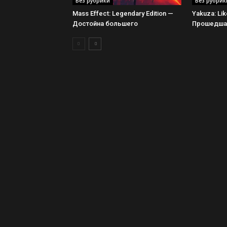
Без рубрики
Без рубрик
Mass Effect: Legendary Edition —
Yakuza: Li
Достойна большего
Прошедшая