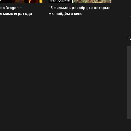
и
Без рубрики
ke a Dragon —
15 фильмов декабря, на которые
 мимо игра года
мы пойдём в кино
T