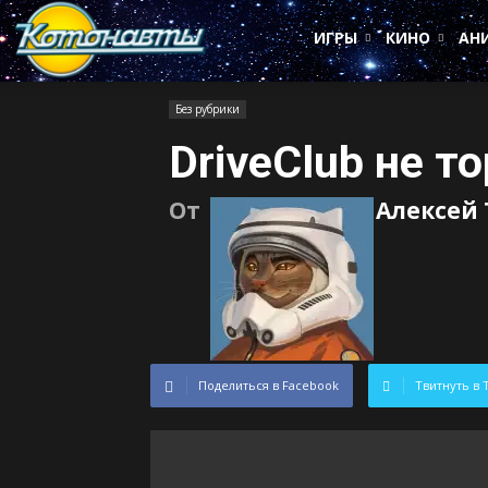
Котонавты
ИГРЫ
КИНО
АН
Без рубрики
DriveClub не т
От
Алексей
Поделиться в Facebook
Твитнуть в 