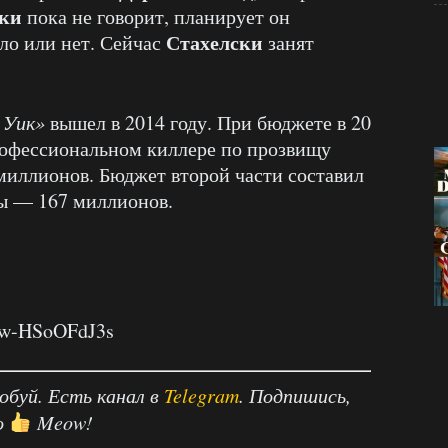
ски
пока не говорит, планирует он
Стахелски
сло или нет. Сейчас
занят
 Уик»
вышел в 2014 году. При бюджете в 20
рофессиональном киллере по прозвищу
 миллионов. Бюджет второй части составил
ры — 167 миллионов.
=w-HSoOFdJ3s
робуй. Есть канал в
Telegram
. Подпишись,
о
Meow!