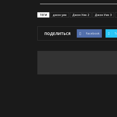
ТЕГИ
джон уик
Джон Уик 2
Джон Уик 3
ПОДЕЛИТЬСЯ
Facebook
T