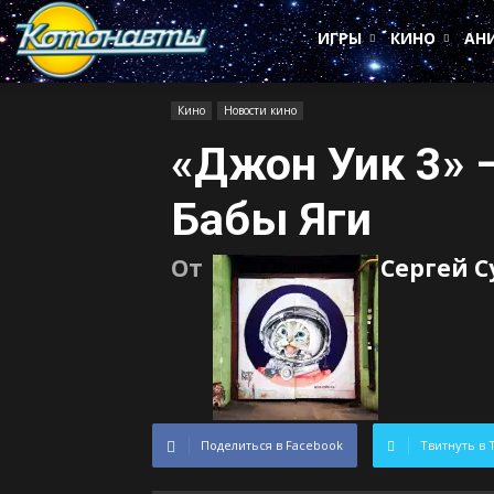
Котонавты
ИГРЫ
КИНО
АН
Кино
Новости кино
«Джон Уик 3» 
Бабы Яги
От
Сергей 
Поделиться в Facebook
Твитнуть в 