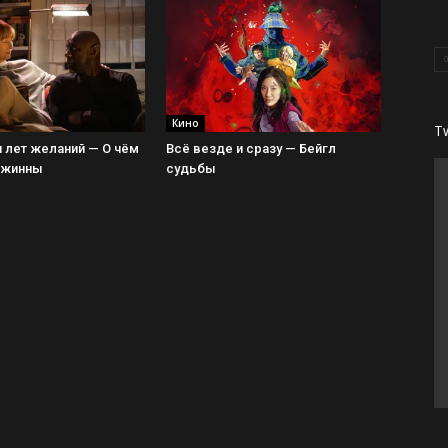
Кино
T
 лет желаний — О чём
Всё везде и сразу — Бейгл
Джинны
судьбы