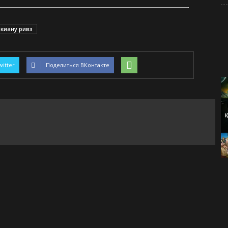
киану ривз
witter
Поделиться ВКонтакте