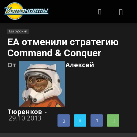
Котонавты
Без рубрики
EA отменили стратегию
Command & Conquer
От
Алексей
Тюренков
-
29.10.2013