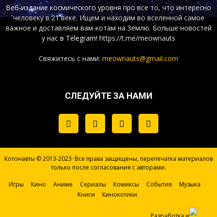
Веб-издание космического уровня про все то, что интересно
человеку в 21 веке. Ищем и находим во вселенной самое
важное и доставляем вам-котам на Землю. Больше новостей
у нас
в Telegram!
https://t.me/meownauts
Свяжитесь с нами:
meownauts@gmail.com
СЛЕДУЙТЕ ЗА НАМИ
Котонавты © 2013-2023· Все права защищены, перепечатка материалов
только после согласования с авторами.
Игры
Кино
Аниме
Сериалы
Комиксы
События
Музыка
Книги
Кинокотики
Разработка и