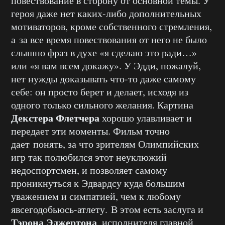
повествование в сторону от основной темы. У
героя даже нет каких-либо дополнительных
мотиваторов, кроме собственного стремления,
а за все время повествования от него не было
слышно фраз в духе «я сделаю это ради…»
или «я вам всем докажу». У Эдди, пожалуй,
нет нужды доказывать что-то даже самому
себе: он просто берет и делает, исходя из
одного только сильного желания. Картина
Декстера Флетчера
хорошо улавливает и
передает эти моменты. Фильм точно
дает понять, за что зрителям Олимпийских
игр так полюбился этот неуклюжий
недоспортсмен, и позволяет самому
проникнуться к Эдвардсу куда большим
уважением и симпатией, чем к любому
явсегодобьюсь-атлету. В этом есть заслуга и
Тэрона Эджертона
, исполнителя главной