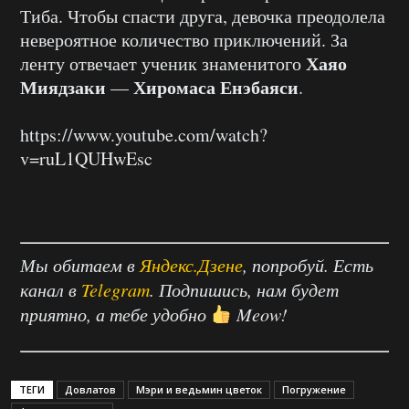
Тиба. Чтобы спасти друга, девочка преодолела
невероятное количество приключений. За
Хаяо
ленту отвечает ученик знаменитого
Миядзаки
Хиромаса Енэбаяси
—
.
https://www.youtube.com/watch?
v=ruL1QUHwEsc
Мы обитаем в
Яндекс.Дзене
, попробуй. Есть
канал в
Telegram
. Подпишись, нам будет
приятно, а тебе удобно
Meow!
ТЕГИ
Довлатов
Мэри и ведьмин цветок
Погружение