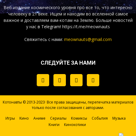
Веб-издание космического уровня про все то, что интересно
человеку в 21 веке. Ищем и находим во вселенной самое
важное и доставляем вам-котам на Землю. Больше новостей
у нас
в Telegram!
https://t.me/meownauts
Свяжитесь с нами:
meownauts@gmail.com
СЛЕДУЙТЕ ЗА НАМИ
Котонавты © 2013-2023· Все права защищены, перепечатка материалов
только после согласования с авторами.
Игры
Кино
Аниме
Сериалы
Комиксы
События
Музыка
Книги
Кинокотики