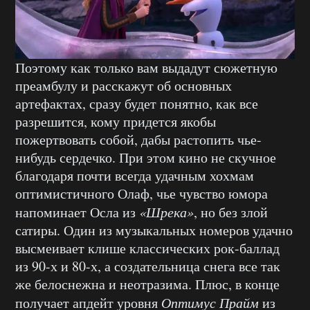
Поэтому как только вам выдадут сюжетную
преамбулу и расскажут об основных
артефактах, сразу будет понятно, как все
разрешится, кому придется якобы
пожертвовать собой, дабы растопить чье-
нибудь сердечко. При этом кино не скучное
благодаря почти всегда удачным хохмам
оптимистичного Олаф, чье чувство юмора
напоминает Осла из
«Шрека»
, но без злой
сатиры. Один из музыкальных номеров удачно
высмеивает клише классических рок-баллад
из 90-х и 80-х, а создательница снега все так
же белоснежна и неотразима. Плюс, в конце
получает апдейт уровня
Оптимус Прайм
из