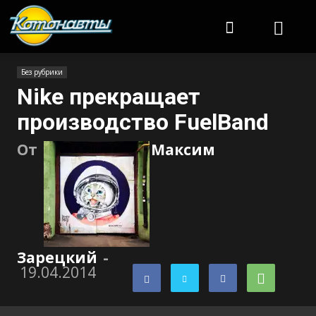
Котонавты
Без рубрики
Nike прекращает
производство FuelBand
От
Максим
Зарецкий
-
19.04.2014