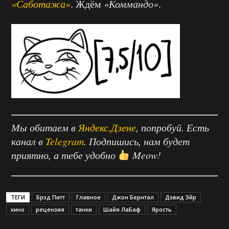
«Саботажа»
. Ждём
«Коммандо»
.
Мы обитаем в
Яндекс.Дзене
, попробуй. Есть
канал в
Telegram
. Подпишись, нам будет
приятно, а тебе удобно
Meow!
ТЕГИ
Брэд Питт
Главное
Джон Бернтал
Дэвид Эйр
кино
рецензия
танки
Шайя ЛаБаф
Ярость