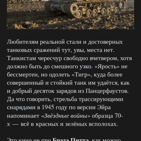
Любителям реальной стали и достоверных
танковых сражений тут, увы, места нет.
Танкистам чересчур свободно вчетвером, хотя
должно быть до смешного узко. «Ярость» не
бессмертен, но одолеть «Тигр», куда более
совершенный и стойкий танк им удаётся, как
и добрый десяток зарядов из Панцерфаустов.
Да что говорить, стрельба трассирующими
снарядами в 1945 году по версии Эйра
напоминает
«Звёздные войны»
образца 70-
х — всё в красных и зелёных всполохах.
Брэда Питта
Это кино не про
, как можно