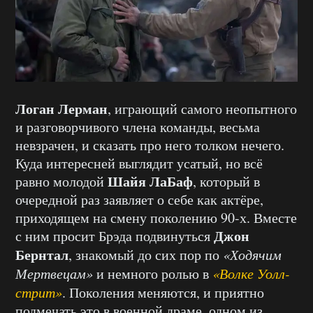
Логан Лерман
, играющий самого неопытного
и разговорчивого члена команды, весьма
невзрачен, и сказать про него толком нечего.
Куда интересней выглядит усатый, но всё
Шайя ЛаБаф
равно молодой
, который в
очередной раз заявляет о себе как актёре,
приходящем на смену поколению 90-х. Вместе
Джон
с ним просит Брэда подвинуться
Бернтал
, знакомый до сих пор по
«Ходячим
Мертвецам»
и немного ролью в
«Волке Уолл-
стрит»
. Поколения меняются, и приятно
подмечать это в военной драме, одном из