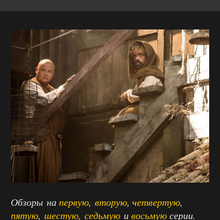
Обзоры на
первую
,
вторую
,
четвертую
,
пятую
,
шестую,
седьмую
и
восьмую
серии.