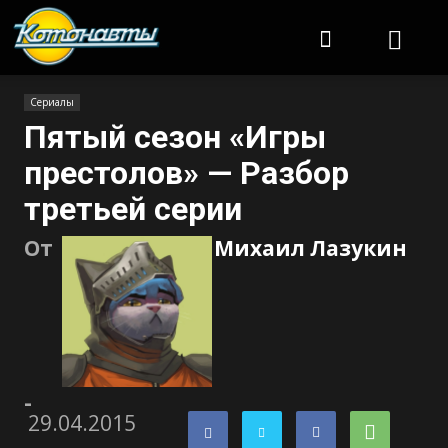
Котонавты
Сериалы
Пятый сезон «Игры
престолов» — Разбор
третьей серии
От
Михаил Лазукин
-
29.04.2015