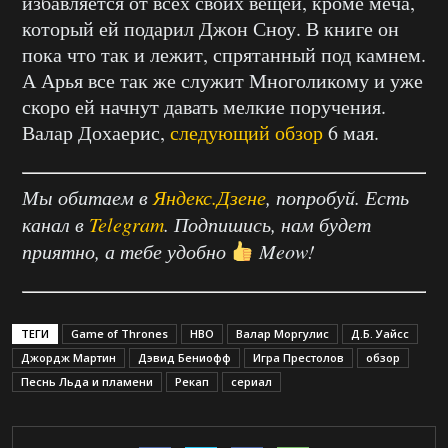
избавляется от всех своих вещей, кроме меча,
который ей подарил Джон Сноу. В книге он
пока что так и лежит, спрятанный под камнем.
А Арья все так же служит Многоликому и уже
скоро ей начнут давать мелкие поручения.
Валар Дохаерис,
следующий обзор
6 мая.
Мы обитаем в
Яндекс.Дзене
, попробуй. Есть
канал в
Telegram
. Подпишись, нам будет
приятно, а тебе удобно
Meow!
ТЕГИ
Game of Thrones
HBO
Валар Моргулис
Д.Б. Уайсс
Джордж Мартин
Дэвид Бениофф
Игра Престолов
обзор
Песнь Льда и пламени
Рекап
сериал