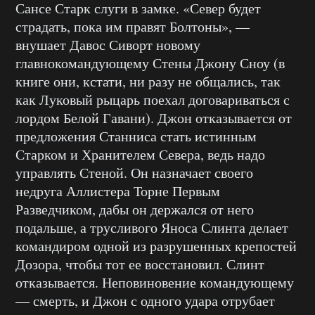
Сансе Старк слуги в замке. «Север будет
страдать, пока им правят Болтоны», —
внушает Давос Сиворт новому
главнокомандующему Стены Джону Сноу (в
книге они, кстати, ни разу не общались, так
как Луковый рыцарь поехал договариваться с
лордом Белой Гавани). Джон отказывается от
предложения Станниса стать истинным
Старком и Хранителем Севера, ведь надо
управлять Стеной. Он назначает своего
недруга Аллистера Торне Первым
Разведчиком, дабы он держался от него
подальше, а трусливого Яноса Слинта делает
командиром одной из разрушенных крепостей
Дозора, чтобы тот ее восстановил. Слинт
отказывается. Неповиновение командующему
— смерть, и Джон с одного удара отрубает