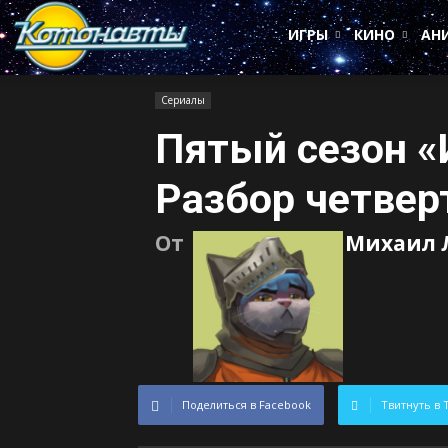
Котонавты
ИГРЫ
КИНО
АН
Сериалы
Пятый сезон «
Разбор четвер
От
Михаил 
Поделиться в Facebook
Твитнуть в 