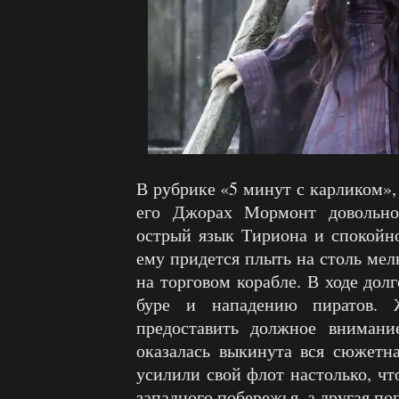
В рубрике «5 минут с карликом»,
его Джорах Мормонт довольно
острый язык Тириона и спокойно
ему придется плыть на столь мел
на торговом корабле. В ходе дол
буре и нападению пиратов. 
предоставить должное вниман
оказалась выкинута вся сюжетн
усилили свой флот настолько, чт
западного побережья, а другая по