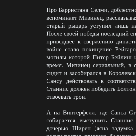
Про Барристана Селми, доблестн
вспоминает Мизинец, рассказывая
старый рыцарь уступил лишь н
После своей победы последний сп
приведшее к свержению династи
войне стало похищение Рейгаро
могилы которой Питер Бейлиш 
время. Мизинец сериальный, в 
сидит и засобирался в Королевс
Сансу действовать в соответс
Станнис должен победить Болтоно
отвоевать трон.
А на Винтерфелл, где Санса Ст
собирается выступить Станнис
дочерью Ширен (ясна задумка с
раскрывается причина болезни 