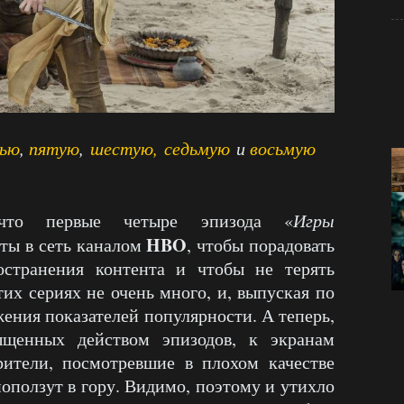
ью
,
пятую
,
шестую,
седьмую
и
восьмую
 что первые четыре эпизода «
Игры
HBO
ты в сеть каналом
, чтобы порадовать
остранения контента и чтобы не терять
тих сериях не очень много, и, выпуская по
жения показателей популярности. А теперь,
ыщенных действом эпизодов, к экранам
рители, посмотревшие в плохом качестве
поползут в гору. Видимо, поэтому и утихло