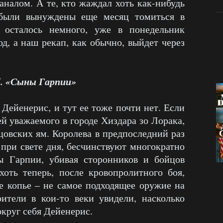
аналом. А те, кто жаждал хоть как-нибудь
 были вынуждены еще месяц томиться в
 осталось немного, уже в понедельник
, а наш рекап, как обычно, выйдет через
4. «Сыны Гарпии»
Дейенерис, и тут ее тоже почти нет. Если
ей уважаемого в городе Хиздара зо Лорака,
овских ям. Королева в предпоследний раз
е при свете дня, бесчинствуют многократно
ы Гарпии, убивая сторонников и бойцов
оть теперь, после кровопролитного боя,
е копье – не самое подходящее оружие на
ители в кои-то веки увидели, насколько
округ себя Дейенерис.