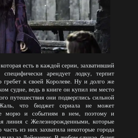
 которая есть в каждой серии, захвативший
 специфически арендует лодку, терпит
 гребет к своей Королеве. Ну и долго же
ком судне, ведь в книге он купил им место
гого путешествия они подверглись сильной
Жаль, что бюджет сериала не может
ие морю и событиям в нем, поэтому и
ая линия с Железнорожденными, которые
о часть из них захватила некоторые города
плыла за Дейенерис. В любом случае, будет