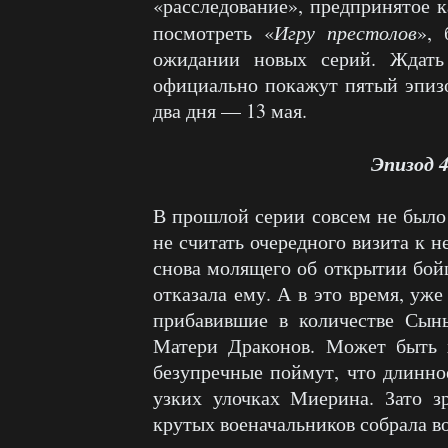
«расследование», предпринятое к
посмотреть «
Игру престолов
»,
ожидании новых серий. Ждать
официально покажут пятый эпизод
два дня — 13 мая.
Эпизод 
В прошлой серии совсем не было 
не считать очередного визита к н
снова молящего об открытии бойц
отказала ему. А в это время, уж
прибавившие в количестве Сын
Матери Драконов. Может быть х
безупречные поймут, что длинно
узких улочках Миерина. Зато зр
крутых военачальников собрала в