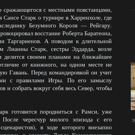
о сражающегося с местными повстанцами,
 Сансе Старк о турнире в Харренхоле, где
аследнику Безумного Короля — Рейгару.
ровоцировал восстание Роберта Баратеона,
и Таргариенов. А поводом к длительной
м Лианны Старк, сестры Эддарда, возле
и делится своими планами на ближайшее
отличие от книжного, на одном месте не
кую Гавань. Перед командировкой он учит
твии с правилами Игры. По его замыслу
в и собрать вокруг себя весь Север, чтобы
арк готовится породниться с Рамси, уже
. После чересчур милого эпизода с его
Э
ценаристов), в ходе которого внезапно
девочки, в комнату Лорда Командующего