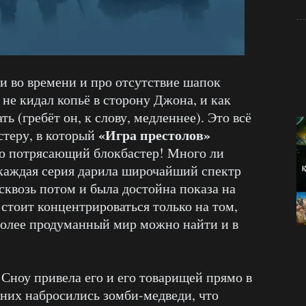
ки во времени и про отсутствие шапок
 не кидал копьё в сторону Джона, и как
ь (гребёт он, к слову, медленнее). Это всё
«Игра престолов»
стеру, в который
это потрясающий блокбастер! Много ли
 каждая серия дарила широчайший спектр
квозь потом и была достойна показа на
стоит концентрироваться только на том,
 более продуманный мир можно найти и в
ноу привела его и его товарищей прямо в
 них набросились зомби-медведи, что