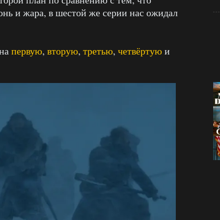
онь и жара, в шестой же серии нас ожидал
 на
первую
,
вторую
,
третью
,
четвёртую
и