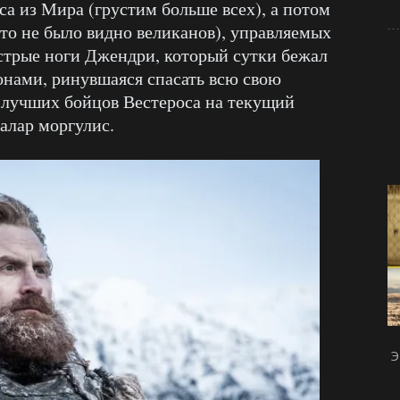
а из Мира (грустим больше всех), а потом
что не было видно великанов), управляемых
стрые ноги Джендри, который сутки бежал
конами, ринувшаяся спасать всю свою
 лучших бойцов Вестероса на текущий
алар моргулис.
Э