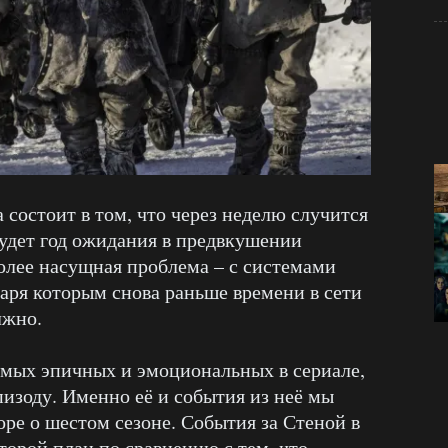
состоит в том, что через неделю случится
будет год ожидания в предвкушении
олее насущная проблема – с системами
даря которым снова раньше времени в сети
лжно.
самых эпичных и эмоциональных в сериале,
пизоду. Именно её и события из неё мы
оре о шестом сезоне. События за Стеной в
торой план по сравнению с тем, что