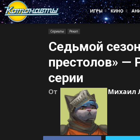
Котонавты
ИГРЫ
КИНО
АН
Сериалы
Рекап
Седьмой сезо
престолов» — 
серии
От
Михаил 