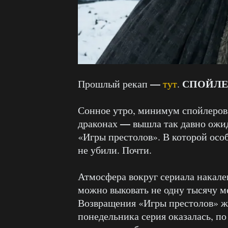
—
СПОЙЛЕ
Прошлый рекап
тут
.
Сонное утро, минимум спойлеров,
—
драконах
вышла так давно ожид
«Игры престолов». В которой осо
не убили. Почти.
Атмосфера вокруг сериала накален
можно выковать не одну тысячу ме
Возвращения «Игры престолов» жд
понедельника серия оказалась, п