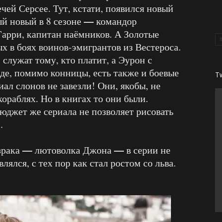
чей Серсее. Тут, кстати, появился новый
—
ый новый в 8 сезоне
командор
арри, капитан наёмников. А Золотые
х в боях воинов-эмигрантов из Вестероса.
 служат тому, кто платит, а Эурон с
яде, помимо конницы, есть также и боевые
T
иал слонов не завезли! Они, якобы, не
ораблях. Но в книгах то они были.
юджет же сериала не позволяет рисовать
.
—
—
зрака
лютоволка Джона
в серии не
ялся, с тех пор как стал ростом со льва.