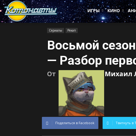
Котонавты
ИГРЫ
КИНО
АН
Сериалы
Рекап
Восьмой сезон
— Разбор перв
От
Михаил 
Поделиться в Facebook
Твитнуть в 