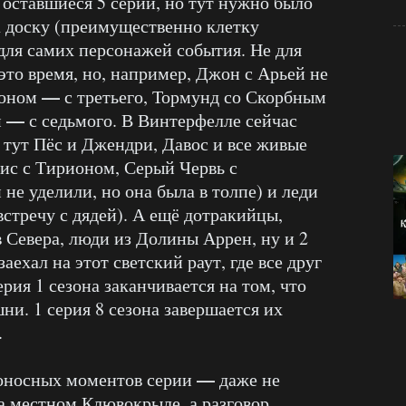
 оставшиеся 5 серий, но тут нужно было
а доску (преимущественно клетку
для самих персонажей события. Не для
это время, но, например, Джон с Арьей не
—
ионом
с третьего, Тормунд со Скорбным
—
м
с седьмого. В Винтерфелле сейчас
тут Пёс и Джендри, Давос и все живые
ис с Тирионом, Серый Червь с
не уделили, но она была в толпе) и леди
встречу с дядей). А ещё дотракийцы,
 Севера, люди из Долины Аррен, ну и 2
ехал на этот светский раут, где все друг
рия 1 сезона заканчивается на том, что
ни. 1 серия 8 сезона завершается их
.
—
боносных моментов серии
даже не
а местном Клювокрыле, а разговор