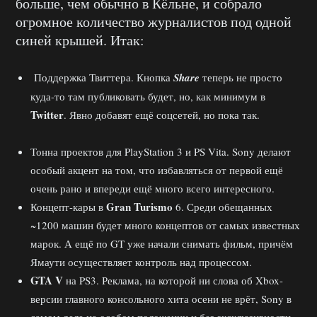
больше, чем обычно в Кёльне, и собрало
огромное количество журналистов под одной
синей крышей. Итак:
Поддержка Твиттера. Кнопка
Share
теперь не просто
куда-то там публиковать будет, но, как минимум в
Twitter
. Явно добавят ещё соцсетей, но пока так.
Тонна проектов для PlayStation 3 и PS Vita. Sony делают
особый акцент на том, что избавляться от первой ещё
очень рано и впереди ещё много всего интересного.
Gran Turismo
Концепт-кары в
6. Среди обещанных
~1200 машин будет много концептов от самых известных
марок. А ещё по GT уже начали снимать фильм, причём
Ямаути осуществляет контроль над процессом.
GTA V
на PS3. Реклама, на которой ни слова об Xbox-
версии главного консольного хита осени не врёт, Sony в
самом деле на особом положении и без эксклюзивности.