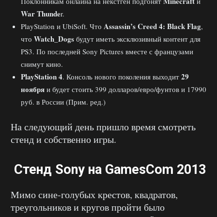
Minecraft
Поклонникам онлайна на некстген подгонят
и
War Thunde
r.
Assassin’s Creed 4: Black Flag
PlayStation и UbiSoft. Что
,
Watch_Dogs
что
будут иметь эксклюзивный контент для
PS3. По последней Sony Pictures вместе с французами
снимут кино.
PlayStation 4
29
. Консоль нового поколения выходит
ноября
и будет стоить 399 долларов/евро/фунтов и 17990
руб. в России (Прим. ред.)
На следующий день пришло время смотреть
стенд и собственно игры.
Стенд Sony на GamesCom 2013
Мимо сине-голубых крестов, квадратов,
треугольников и кругов пройти было