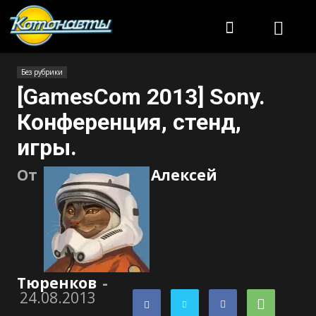
Котонавты
Без рубрики
[GamesCom 2013] Sony.
Конференция, стенд,
игры.
От
Алексей
Тюренков
-
24.08.2013