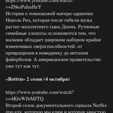
https://www.youtube.com/watch?
v=Z6koPaImHzY
История о темнокожей матери-одиночке
Николь Риз, которая после гибели мужа
растит малолетнего сына Диона. Рутинные
семейные хлопоты осложняются тем, что
мальчик обладает широким набором крайне
изменчивых сверхспособностей: от
превращения в невидимку до метания
файерболов. А американское правительство
уже тут как тут.
«Rotten» 2 сезон (4 октября)
https://www.youtube.com/watch?
v=4KbiWJbMJTQ
Второй сезон документального сериала Netflix
про еду, которую мы едим и которая зачастую