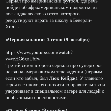
Сериал про американский футбол, где речь
пойдет об афроамериканском подростке из
лос-анджелесского гетто, которого
рекрутируют играть за школу в Беверли-
Хиллз.
«Черная молния» 2 сезон (8 октября)
https://www.youtube.com/watch?
v=vcHG6xoU6fw
Третий сезон второго сериала про супергероя
негра на американском телевидении (первым,
Люк Кейдж
если кто забыл, был
). У главного
героя все плохо, его похитило правительство и
удерживает в специальном лагере для людей с
необычными способностями.
«Флэш» 6 сезон (9 октября)