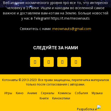
Веб-издание космического уровня про все то, что интересно
человеку в 21 веке. Ищем и находим во вселенной самое
важное и доставляем вам-котам на Землю. Больше новостей
у нас
в Telegram!
https://t.me/meownauts
Свяжитесь с нами:
meownauts@gmail.com
СЛЕДУЙТЕ ЗА НАМИ
Котонавты © 2013-2023· Все права защищены, перепечатка материалов
только после согласования с авторами.
Игры
Кино
Аниме
Сериалы
Комиксы
События
Музыка
Книги
Кинокотики
Разработка и