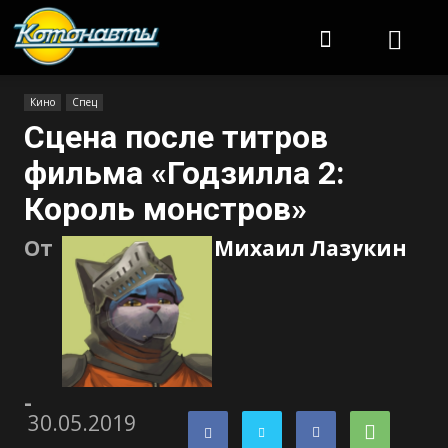
Котонавты
Кино
Спец
Сцена после титров
фильма «Годзилла 2:
Король монстров»
От
Михаил Лазукин
-
30.05.2019